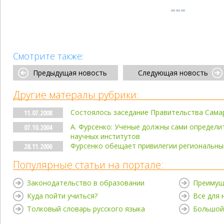
Смотрите также:
Предыдущая новость
Следующая новость
Другие матералы рубрики:
Состоялось заседание Правительства Сама
11.07.2008
А. Фурсенко: Ученые должны сами определи
07.10.2004
научных институтов
Фурсенко обещает привилегии региональны
28.11.2006
Популярные статьи на портале:
Законодательство в образовании
Преимущ
Куда пойти учиться?
Все для
Толковый словарь русского языка
Большой