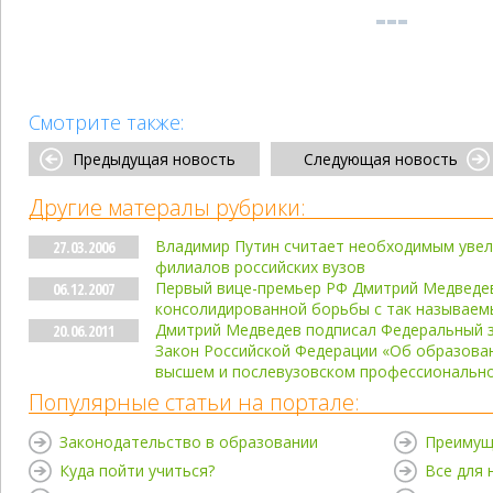
Смотрите также:
Предыдущая новость
Следующая новость
Другие матералы рубрики:
Владимир Путин считает необходимым увел
27.03.2006
филиалов российских вузов
Первый вице-премьер РФ Дмитрий Медведев
06.12.2007
консолидированной борьбы с так называем
Дмитрий Медведев подписал Федеральный з
20.06.2011
Закон Российской Федерации «Об образова
высшем и послевузовском профессиональн
Популярные статьи на портале:
Законодательство в образовании
Преимущ
Куда пойти учиться?
Все для