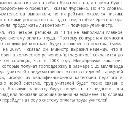
выполнили взятые на себя обязательства, и с ними будет
продолжению проекта", - сказал Фурсенко. По его словам,
зательства выполнили, но их рейтинг оказался низким.
ть с ними договор на полгода с тем, чтобы через полгода
лила, продолжать ли контракт", - подчеркнул министр.
ил, что четыре региона из 11-ти не выполнили главное
вую систему оплаты труда. "Поэтому конкурсная комиссия
то следующий контракт будет заключен на полгода, сумма
 на 20%", - сказал он. Министр выразил надежду, что в
торинга количество регионов-"штрафников" сократится до
ии он сообщил, что в 2008 году Минобрнауки заключит
 которые получат господдержку в размере 5,25 миллиарда
уда учителей предусматривает отказ от единой тарифной
ась, исходя из квалификационной категории педагога и
сно новой системе, труд учителей будет тесно связан с
ер, большую зарплату будут получать те педагоги, чьи
иад или показали хорошие знания на экзамене. По словам
Ф перейдут на новую систему оплаты труда учителей.