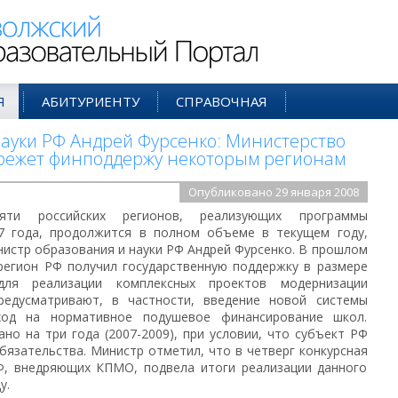
ий Образовательный Портал
Я
АБИТУРИЕНТУ
СПРАВОЧНАЯ
ауки РФ Андрей Фурсенко: Министерство
урежет финподдержу некоторым регионам
Опубликовано 29 января 2008
яти российских регионов, реализующих программы
7 года, продолжится в полном объеме в текущем году,
истр образования и науки РФ Андрей Фурсенко. В прошлом
регион РФ получил государственную поддержку в размере
ля реализации комплексных проектов модернизации
редусматривают, в частности, введение новой системы
ход на нормативное подушевое финансирование школ.
но на три года (2007-2009), при условии, что субъект РФ
бязательства. Министр отметил, что в четверг конкурсная
Ф, внедряющих КПМО, подвела итоги реализации данного
у.