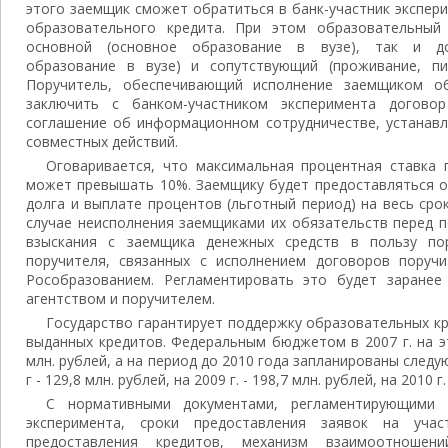
этого заемщик сможет обратиться в банк-участник экспер
образовательного кредита. При этом образовательны
основной (основное образование в вузе), так и до
образование в вузе) и сопутствующий (проживание, пи
Поручитель, обеспечивающий исполнение заемщиком об
заключить с банком-участником эксперимента догово
соглашение об информационном сотрудничестве, устанав
совместных действий.
Оговаривается, что максимальная процентная ставка 
может превышать 10%. Заемщику будет предоставляться о
долга и выплате процентов (льготный период) на весь срок
случае неисполнения заемщиками их обязательств перед 
взыскания с заемщика денежных средств в пользу по
поручителя, связанных с исполнением договоров поручи
Рособразованием. Регламентировать это будет заранее
агентством и поручителем.
Государство гарантирует поддержку образовательных к
выданных кредитов. Федеральным бюджетом в 2007 г. на э
млн. рублей, а на период до 2010 года запланированы след
г - 129,8 млн. рублей, на 2009 г. - 198,7 млн. рублей, на 2010 г.
С нормативными документами, регламентирующими р
эксперимента, сроки предоставления заявок на учас
предоставления кредитов, механизм взаимоотношен