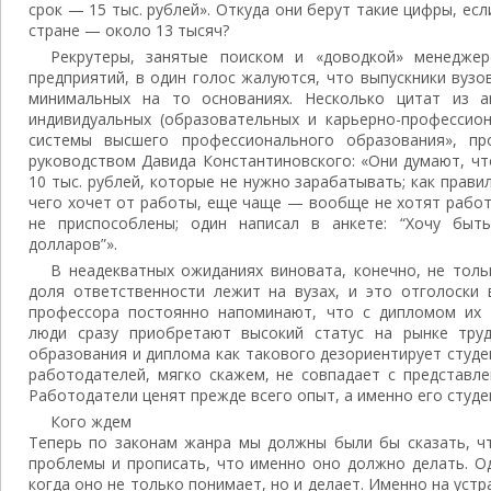
срок — 15 тыс. рублей». Откуда они берут такие цифры, есл
стране — около 13 тысяч?
Рекрутеры, занятые поиском и «доводкой» менеджер
предприятий, в один голос жалуются, что выпускники вуз
минимальных на то основаниях. Несколько цитат из а
индивидуальных (образовательных и карьерно-профессион
системы высшего профессионального образования», пр
руководством Давида Константиновского: «Они думают, ч
10 тыс. рублей, которые не нужно зарабатывать; как прави
чего хочет от работы, еще чаще — вообще не хотят работ
не приспособлены; один написал в анкете: “Хочу быт
долларов”».
В неадекватных ожиданиях виновата, конечно, не тол
доля ответственности лежит на вузах, и это отголоски 
профессора постоянно напоминают, что с дипломом их 
люди сразу приобретают высокий статус на рынке труд
образования и диплома как такового дезориентирует студ
работодателей, мягко скажем, не совпадает с представле
Работодатели ценят прежде всего опыт, а именно его студе
Кого ждем
Теперь по законам жанра мы должны были бы сказать, чт
проблемы и прописать, что именно оно должно делать. Од
когда оно не только понимает, но и делает. Именно на уст