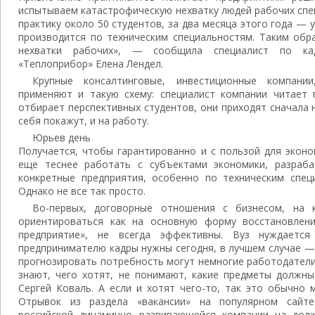
испытываем катастрофическую нехватку людей рабочих спец
практику около 50 студентов, за два месяца этого года — 
производится по техническим специальностям. Таким обр
нехватки рабочих», — сообщила специалист по ка
«Теплоприбор» Елена Лендел.
Крупные консалтинговые, инвестиционные компании
применяют и такую схему: специалист компании читает п
отбирает перспективных студентов, они приходят сначала н
себя покажут, и на работу.
Юрьев день
Получается, чтобы гарантированно и с пользой для эконо
еще теснее работать с субъектами экономики, разраб
конкретные предприятия, особенно по техническим специ
Однако не все так просто.
Во-первых, договорные отношения с бизнесом, на 
ориентироваться как на основную форму восстановлен
предприятие», не всегда эффективны. Вуз нуждается
предпринимателю кадры нужны сегодня, в лучшем случае — 
прогнозировать потребность могут немногие работодатели
знают, чего хотят, не понимают, какие предметы должны
Сергей Коваль. А если и хотят чего-то, так это обычно 
Отрывок из раздела «вакансии» на популярном сайте
российской динамично развивающейся компании на долж