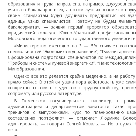
образования и труда направлена, например, двухуровнева
учить на бакалавров всех, а потом лучших возьмет в наук
своим стандартам будут доучивать предприятия. «В ву
единицы узких специалистов. Поэтому не будем лукавит
бакалавриата», — заявил первый проректор образовате
юридический колледж, Южно-Уральский профессиональны
Московского педагогического государственного университе
«Министерство ежегодно на 3 — 5% снижает контро
специальностей “Экономика и управление”, “Гуманитарные на
Сформирована подготовка специалистов по междисциплин
“Приборы и системы лучевой энергетики”, “Нанотехнологии
Минобразования.
Однако все это делается крайне медленно, а на работу
прямо сейчас. В этой ситуации пора действовать уже сам
конкретно: готовить студентов к трудоустройству, препо
сопромату или русской литературе.
В Тюменском госуниверситете, например, в рамк
администрацией и департаментом занятости такая про
тренингов с выпускниками, курс по планированию кар
составлению портфолио», — отмечает Людмила Волосн
адаптировать, — говорит Сергей Коваль. — Но в вузах Ч
нет».