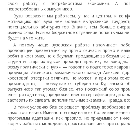
свою работу с потребностями экономики. А пот
невостребованных выпускников.
Вузы возразят: мы работаем, у нас и центры, и кон
мотивацию: для вуза чем больше выпускников трудоуст
потенциальных абитуриентов. Значит, тем больше вчера
именно сюда. Если на бюджетное отделение попасть ума не 
будет на что жить.
А потому чаще вузовская работа напоминает раб
проводящей презентацию ну прямо сейчас и прямо в ваш
ребят в костюмах, но с баулами, продающих за безумные д
студенты старших курсов проходят практику на заводах,
всему практически с нуля», — говорит о подготовке кадров
продукции Ижевского механического завода Алексей Дор
крестовой отвертки отличить не может, а при этом хоче
производить», — возмущается губернатор Курганской о
выпускников так утомил бизнес, что Российский союз пр
еще три года назад предложил ввести сертификацию диплом
заставить их сдавать дополнительные экзамены. Правда, воз 
В таких условиях бизнес решает проблему дообразован
самостоятельно. Именно поэтому на всех более или менее
программы адаптации. Как правило, не придумывают ниче
формы работы с молодежью, практиковавшиеся при социал