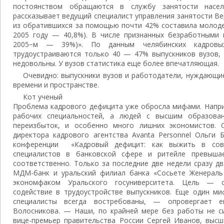
постоянством обращаются в службу занятости насе
рассказывает ведущий специалист управления занятости В
из обратившихся за помощью почти 42% составила молодеж
2005 году — 40,8%). В числе признанных безработными 
2005−м — 39%)». По данным челябинских кадровых
трудоустраиваются только 40 — 47% выпускников вузов, 
недовольны. У вузов статистика еще более впечатляющая.
Очевидно: выпускники вузов и работодатели, нуждающие
времени и пространстве.
Кот ученый
Проблема кадрового дефицита уже обросла мифами. Напри
рабочих специальностей, а людей с высшим образова
переизбыток, и особенно много лишних экономистов. О
директора кадрового агентства Avanta Personnel Ольги 
конференции «Кадровый дефицит: как выжить в совр
специалистов в банковской сфере и ритейле превыша
соответственно. Только за последние две недели сразу д
МДМ-банк и уральский филиал банка «Сосьете Женераль
экономфаком Уральского госуниверситета. Цель — с
содействие в трудоустройстве выпускников. Еще один м
специалисты всегда востребованы, — опровергает 
Волосникова. — Наши, по крайней мере без работы не си
вице-премьер правительства России Сергей Иванов, высш