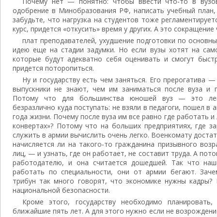
Почему нет — понятно: чтобы ввести что-то в вузо
одобрение в Минобразования РФ, написать учебный план,
забудьте, что нагрузка на студентов тоже регламентируетс
курс, придется «откусить» время у других. А это сокращение 
плат преподавателей, ухудшение подготовки по основны
идею еще на стадии задумки. Но если вузы хотят на сам
которые будут адекватно себя оценивать и смогут быст
придется поторопиться.
Ну и государству есть чем заняться. Его прерогатива —
выпускники не знают, чем им заниматься после вуза и 
Потому что для большинства юношей вуз — это лег
безразлично куда поступать: не взяли в педагоги, пошел в
года жизни. Почему после вуза им все равно где работать и 
конвертах»? Потому что на больших предприятиях, где з
служить в армии вычислить очень легко. Военкомату достат
начисляется ли на такого-то гражданина призывного возр
лиц, — и узнать, где он работает, не составит труда. А по
работодателю, и она считается дошедшей. Так что наш
работать по специальности, они от армии бегают. Заче
трибун так много говорят, что экономике нужны кадры? 
национальной безопасности.
Кроме этого, государству необходимо планировать,
ближайшие пять лет. А для этого нужно если не возрождени