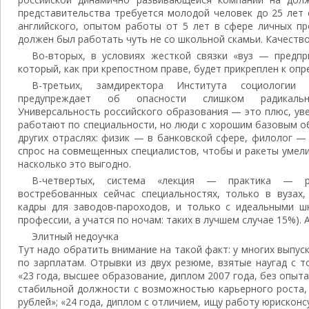
представительства требуется молодой человек до 25 лет
английского, опытом работы от 5 лет в сфере личных пр
должен был работать чуть не со школьной скамьи. Качество
Во-вторых, в условиях жесткой связки «вуз — предпр
который, как при крепостном праве, будет прикреплен к оп
В-третьих, замдиректора Института социологии
предупреждает об опасности слишком радикальн
Универсальность российского образования — это плюс, ув
работают по специальности, но люди с хорошим базовым о
других отраслях: физик — в банковской сфере, филолог — 
спрос на совмещенных специалистов, чтобы и ракеты умели 
насколько это выгодно.
В-четвертых, система «лекция — практика — р
востребованных сейчас специальностях, только в вузах,
кадры для заводов-пароходов, и только с идеальными ш
профессии, а учатся по ночам: таких в лучшем случае 15%).
Элитный недоучка
Тут надо обратить внимание на такой факт: у многих выпу
по зарплатам. Отрывки из двух резюме, взятые наугад с т
«23 года, высшее образование, диплом 2007 года, без опыт
стабильной должности с возможностью карьерного роста,
рублей»; «24 года, диплом с отличием, ищу работу юрискон