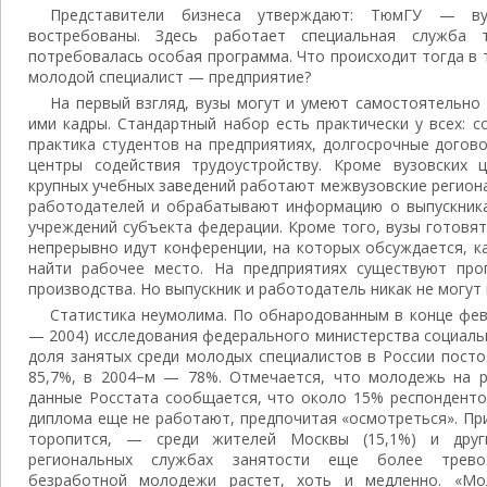
Представители бизнеса утверждают: ТюмГУ — ву
востребованы. Здесь работает специальная служба 
потребовалась особая программа. Что происходит тогда в
молодой специалист — предприятие?
На первый взгляд, вузы могут и умеют самостоятельно
ими кадры. Стандартный набор есть практически у всех: 
практика студентов на предприятиях, долгосрочные догово
центры содействия трудоустройству. Кроме вузовских 
крупных учебных заведений работают межвузовские регион
работодателей и обрабатывают информацию о выпускник
учреждений субъекта федерации. Кроме того, вузы готовят
непрерывно идут конференции, на которых обсуждается, 
найти рабочее место. На предприятиях существуют про
производства. Но выпускник и работодатель никак не могут н
Статистика неумолима. По обнародованным в конце фев
— 2004) исследования федерального министерства социаль
доля занятых среди молодых специалистов в России посто
85,7%, в 2004−м — 78%. Отмечается, что молодежь на р
данные Росстата сообщается, что около 15% респонденто
диплома еще не работают, предпочитая «осмотреться». Пр
торопится, — среди жителей Москвы (15,1%) и други
региональных службах занятости еще более трево
безработной молодежи растет, хоть и медленно. «Мо