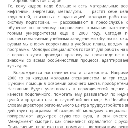
Хорошо забытое старое
Те, кому кадров надо больше и есть материальные во
нефтяники, энергетики, металлурги, — растят себе це
трудностей, связанных с адаптацией молодых работник
систему подготовки, — рассказывают в пресс-службе 
обучение по целевому направлению компания заключил
горным университетом еще в 2000 году. Сегодня п
профессиональными учебными заведениями обучаются окол
вузами мы вносим коррективы в учебные планы, вводим 
программы. Молодых специалистов готовят для работы на 
с первого курса проходят практику на производстве и
знакомы со всеми особенностями процесса, адаптирован
культуре».
Возрождается наставничество и стажерство. Наприм
2008−го за каждым молодым специалистом на три года 
функции: помощь в освоении рабочего места, приобретени
Наставник будет участвовать в периодической оценке 
качеств подопечного, помогать ему развиваться по инди
целей и продвигаться по служебной лестнице. На Челяби
словам директора регионального центра трудоустройства 
действует программа «Стажер»: «К молодому специалис
прикрепляют двух-трех студентов вуза, и они вмест
Менеджмент смотрит, как специалист справляется с руко
Привлечение практикантов помогает предприятиям реш