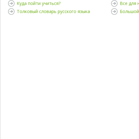
Куда пойти учиться?
Все для
Толковый словарь русского языка
Большой