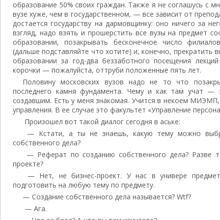
образование 50% своих граждан. Также я не соглашусь с м
вузе хуже, чем в государственном, — все зависит от препо
достается государству на дармовщинку: оно ничего за нег
взгляд, надо взять и прошерстить все вузы на предмет с
образовании, позакрывать бесконечное число филиалов
(дальше подставляйте что хотите) и, конечно, прекратить
образовании за год-два беззаботного посещения лекци
корочки — пожалуйста, оттруби положенные пять лет.
Половину московских вузов надо не то что позакр
последнего камня фундамента. Чему и как там учат — 
создавшим. Есть у меня знакомая. Учится в некоем МИЭМП, 
управления. В ее случае это факультет «Управление персона
Произошел вот такой диалог сегодня в аське:
— Кстати, а ты не знаешь, какую тему можно выбр
собственного дела?
— Реферат по созданию собственного дела? Разве т
проекте?
— Нет, не бизнес-проект. У нас в универе предмет
подготовить на любую тему по предмету.
— Создание собственного дела называется? Wtf?
— Ага.