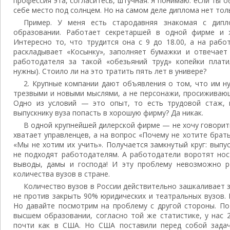
профессия эта, согласитесь, штучная. Я понимаю: если ты 
себе место под солнцем. Но на самом деле диплома нет толь
Пример. У меня есть стародавняя знакомая с дип
образовании. Работает секретаршей в одной фирме и ж
Интересно то, что трудится она с 9 до 18.00, а на рабо
раскладывает «Косынку», заполняет бумажки и отвечает
работодателя за такой «обезьяний труд» копейки плат
нужны). Стоило ли на это тратить пять лет в универе?
2. Крупные компании дают объявления о том, что им 
трезвыми и новыми мыслями, а не персонажи, просиживающ
Одно из условий — это опыт, то есть трудовой стаж, 
выпускнику вуза попасть в хорошую фирму? Да никак.
В одной крупнейшей дилерской фирме — не хочу говорит
хватает управленцев, а на вопрос «Почему не хотите брат
«Мы не хотим их учить». Получается замкнутый круг: вып
не подходят работодателям. А работодатели воротят нос
выводы, дамы и господа! И эту проблему невозможно 
количества вузов в стране.
Количество вузов в России дейст­вительно зашкаливает за
не против закрыть 90% юридических и теат­ральных вузов. 
Но давайте посмот­рим на проблему с другой стороны. П
высшем образовании, согласно той же статистике, у нас
почти как в США. Но США поставили перед собой зада