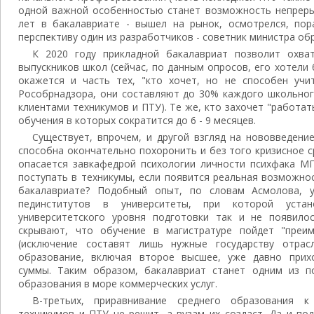
одной важной особенностью станет возможность непрерыв
лет в бакалавриате - вышел на рынок, осмотрелся, пора
перспективу один из разработчиков - советник министра об
К 2020 году прикладной бакалавриат позволит охв
выпускников школ (сейчас, по данным опросов, его хотели 
окажется и часть тех, "кто хочет, но не способен учит
Рособрнадзора, они составляют до 30% каждого школьног
клиентами техникумов и ПТУ). Те же, кто захочет "работат
обучения в которых сократится до 6 - 9 месяцев.
Существует, впрочем, и другой взгляд на нововведение
способна окончательно похоронить и без того кризисное 
опасается завкафедрой психологии личности психфака МГ
поступать в техникумы, если появится реальная возможно
бакалавриате? Подобный опыт, по словам Асмолова, 
пединститутов в университеты, при которой уста
университетского уровня подготовки так и не появилос
скрывают, что обучение в магистратуре пойдет "преи
(исключение составят лишь нужные государству отрасл
образование, включая второе высшее, уже давно прихо
суммы. Таким образом, бакалавриат станет одним из п
образования в море коммерческих услуг.
В-третьих, приравнивание среднего образования 
техникумов и ПТУ не решит, а вузам их создаст. Да и по