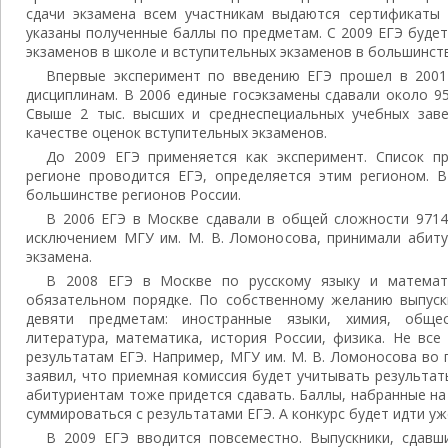
сдачи экзамена всем участникам выдаются сертификаты (
указаны полученные баллы по предметам. С 2009 ЕГЭ буде
экзаменов в школе и вступительных экзаменов в большинств
Впервые эксперимент по введению ЕГЭ прошел в 2001
дисциплинам. В 2006 единые госэкзамены сдавали около 95
Свыше 2 тыс. высших и среднеспециальных учебных зав
качестве оценок вступительных экзаменов.
До 2009 ЕГЭ применяется как эксперимент. Список 
регионе проводится ЕГЭ, определяется этим регионом. 
большинстве регионов России.
В 2006 ЕГЭ в Москве сдавали в общей сложности 9714 
исключением МГУ им. М. В. Ломоносова, принимали абиту
экзамена.
В 2008 ЕГЭ в Москве по русскому языку и математ
обязательном порядке. По собственному желанию выпуск
девяти предметам: иностранные языки, химия, общест
литература, математика, история России, физика. Не вс
результатам ЕГЭ. Например, МГУ им. М. В. Ломоносова во 
заявил, что приемная комиссия будет учитывать результа
абитуриентам тоже придется сдавать. Баллы, набранные на
суммироваться с результатами ЕГЭ. А конкурс будет идти уж
В 2009 ЕГЭ вводится повсеместно. Выпускники, сдавш