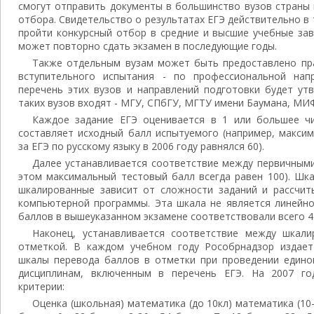
смогут отправить документы в большинство вузов страны 
отбора. Свидетельство о результатах ЕГЭ действительно в т
пройти конкурсный отбор в средние и высшие учебные зав
может повторно сдать экзамен в последующие годы.
Также отдельным вузам может быть предоставлено пр
вступительного испытания - по профессиональной нап
перечень этих вузов и направлений подготовки будет ут
таких вузов входят - МГУ, СПбГУ, МГТУ имени Баумана, МИ
Каждое задание ЕГЭ оценивается в 1 или большее ч
составляет исходный балл испытуемого (например, макси
за ЕГЭ по русскому языку в 2006 году равнялся 60).
Далее устанавливается соответствие между первичным
этом максимальный тестовый балл всегда равен 100). Шк
шкалированные зависит от сложности заданий и рассчи
компьютерной программы. Эта шкала не является линейной
баллов в вышеуказанном экзамене соответствовали всего 4
Наконец, устанавливается соответствие между шкал
отметкой. В каждом учебном году Рособрнадзор издает
шкалы перевода баллов в отметки при проведении единог
дисциплинам, включенным в перечень ЕГЭ. На 2007 г
критерии:
Оценка (школьная) математика (до 10кл) математика (10-1