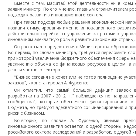
Вместе с тем, масштаб этой деятельности ни в коем 
заявил министр. По его мнению, главным ограничителем ро
подхода к развитию инновационного сектора.
При таком подходе любые решения экономической напр
позиции стимулирования именно инновационного развития
действительно перейти от управления затратами к управ
инновациям адекватную роль в развитии экономики страны, 
Он рассказал о предложениях Министерства образования
Во-первых, по словам министра, требуется переломить сл
при которой увеличение бюджетного обеспечения сферы на
увеличению объема ее финансовых ресурсов в целом, а л
деньги частного сектора.
"Бизнес сегодня не хочет или не готов полноценно учас
заказов", - констатировал А. Фурсенко.
Он отметил, что самый большой дефицит заявок 
разработки на 2007 - 2012 гг." наблюдается по направле
сообщества", которые обеспечены финансированием в 
бюджета, но требуют адекватного софинансирования и при
риски с бизнесом.
Во-вторых, по словам А. Фурсенко, явными препя
инновационного развития остается, с одной стороны, нед
российского сектора исследований и разработок, с другой 