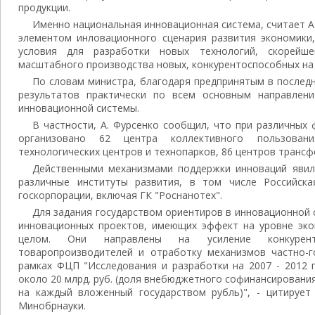
продукции.
Именно национальная инновационная система, считает А
элементом инловационного сценария развития экономики
условия для разработки новых технологий, скорейше
масштабного производства новых, конкурентоспособных на 
По словам министра, благодаря предпринятым в последн
результатов практически по всем основным направлен
инновационной системы.
В частности, А. Фурсенко сообщил, что при различных 
организовано 62 центра коллективного пользован
технологических центров и технопарков, 86 центров трансф
Действенными механизмами поддержки инноваций явил
различные институты развития, в том числе Российска
госкорпорации, включая ГК "Роснанотех".
Для задания государством ориентиров в инновационной 
инновационных проектов, имеющих эффект на уровне эко
целом. Они направлены на усиление конкурент
товаропроизводителей и отработку механизмов частно-го
рамках ФЦП "Исследования и разработки на 2007 - 2012 
около 20 млрд. руб. (доля внебюджетного софинансирования 
на каждый вложенный государством рубль)", - цитирует 
Минобрнауки.