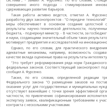
системы", - заявил А. Фурсенко. По его словам, стоящ
совершенно иного подхода - стимулирования иннова
сдерживающих развитие барьеров.
Такая работа активно ведется, отметил А. Фурсенк
разработку двух законопроектов - "О передаче технологий"
меры обеспечивают в основном создание целостной с
результаты научно-технической деятельности, полученны
бюджета, - подчеркнул министр. - В частности, за госбюд
и науки, создающими значительный объем таких результатов
мотивирует предприятия и исследователей на инновационно
Однако, по его словам, для практического внедрен
адекватные механизмы, например, возможность создава
качестве вклада оцененные права на результаты интеллект
"Это требует реформирования ряда норм Гражданского
федеральных законов. Соответствующий законопроект под
сообщил А. Фурсенко.
Также, по его словам, определенной редакции т
Федерального закона "О размещении заказов на постав
оказание услуг для государственных и муниципальных нужд
отсутствуют важнейшие с точки зрения эффективной орга
частности, по привлечению софинансирования исполнител
экспертизу заявок, квалификационным требованиям к уча
контракта с несколькими участниками.