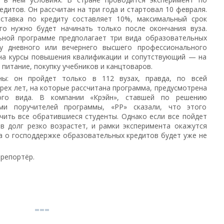
дитов. Он рассчитан на три года и стартовал 10 февраля.
ставка по кредиту составляет 10%, максимальный срок
го нужно будет начинать только после окончания вуза.
ьной программе предполагает три вида образовательных
у дневного или вечернего высшего профессионального
на курсы повышения квалификации и сопутствующий — на
питание, покупку учебников и канцтоваров.
ны: он пройдет только в 112 вузах, правда, по всей
рех лет, на которые рассчитана программа, предусмот­рена
ого вида. В компании «Крэйн», ставшей по решению
ми поручителей программы, «РР» сказали, что этого
чить все обратившиеся студенты. Однако если все пойдет
в долг резко возрастет, и рамки эксперимента окажутся
а о гос­поддержке образовательных кредитов будет уже не
 репортёр.