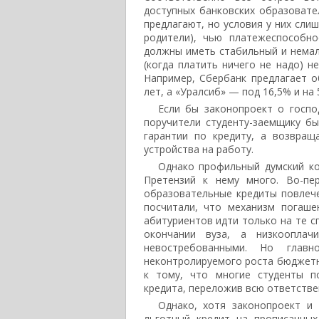
доступных банковских образовате
предлагают, но условия у них сли
родители), чью платежеспособн
должны иметь стабильный и немал
(когда платить ничего не надо) н
Например, Сбербанк предлагает 
лет, а «Уралсиб» — под 16,5% и на 
Если бы законопроект о госпо
поручители студенту-заемщику б
гарантии по кредиту, а возвра
устройства на работу.
Однако профильный думский ко
Претензий к нему много. Во-пе
образовательные кредиты повлече
посчитали, что механизм погаше
абитуриентов идти только на те с
окончании вуза, а низкооплач
невостребованными. Но глав
неконтролируемого роста бюджетны
к тому, что многие студенты п
кредита, переложив всю ответст­ве
Однако, хотя законопроект и
льготный кредит на прописанных