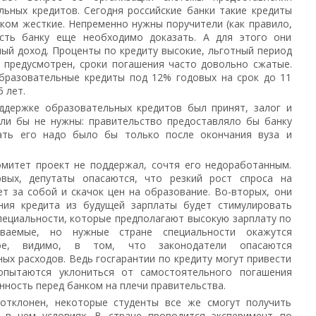
льных кредитов. Сегодня российские банки такие кредиты
шком жесткие. Непременно нужны поручители (как правило,
ость банку еще необходимо доказать. А для этого они
ый доход. Проценты по кредиту высокие, льготный период
е предусмотрен, сроки погашения часто довольно сжатые.
образовательные кредиты под 12% годовых на срок до 11
5 лет.
ддержке образовательных кредитов был принят, залог и
ыли бы не нужны: правительство предоставляло бы банку
щать его надо было бы только после окончания вуза и
митет проект не поддержал, сочтя его недоработанным.
рвых, депутаты опасаются, что резкий рост спроса на
т за собой и скачок цен на образование. Во-вторых, они
ния кредита из будущей зарплаты будет стимулировать
пециальности, которые предполагают высокую зарплату по
иваемые, но нужные стране специальности окажутся
ное, видимо, в том, что законодатели опасаются
х расходов. Ведь госгарантии по кредиту могут привести
опытаются уклониться от самостоятельного погашения
нность перед банком на плечи правительства.
 отклонен, некоторые студенты все же смогут получить
 в нем условиях. В стране проводится эксперимент по