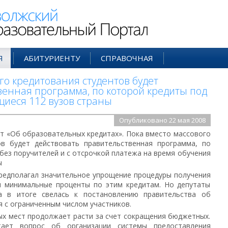
ий Образовательный Портал
Я
АБИТУРИЕНТУ
СПРАВОЧНАЯ
го кредитования студентов будет
венная программа, по которой кредиты под
щиеся 112 вузов страны
Опубликовано 22 мая 2008
т «Об образовательных кредитах». Пока вместо массового
ов будет действовать правительственная программа, по
без поручителей и с отсрочкой платежа на время обучения
ы
предполагал значительное упрощение процедуры получения
и минимальные проценты по этим кредитам. Но депутаты
а в итоге свелась к постановлению правительства об
 с ограниченным числом участников.
ных мест продолжает расти за счет сокращения бюджетных.
тает вопрос об организации системы предоставления