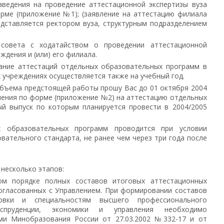
аведения на проведение аттестационной экспертизы вуза
рме (приложение №1); (заявление на аттестацию филиала
дставляется ректором вуза, структурным подразделением
 совета с ходатайством о проведении аттестационной
дения и (или) его филиала.
вание аттестаций отдельных образовательных программ в
учреждениях осуществляется также на учебный год.
 объема предстоящей работы прошу Вас до 01 октября 2004
ления по форме (приложение №2) на аттестацию отдельных
ый выпуск по которым планируется провести в 2004/2005
х образовательных программ проводится при условии
вательного стандарта, не ранее чем через три года после
 несколько этапов:
ом порядке полных составов итоговых аттестационных
согласованных с Управлением. При формировании составов
вки и специальностям высшего профессионального
пруденции, экономики и управления необходимо
ми Минобразования России от 27.03.2002 №332-17 и от