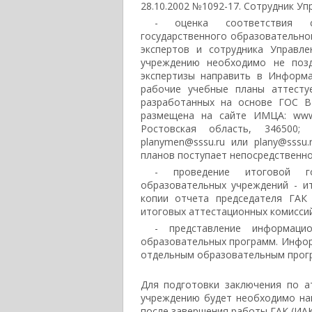
28.10.2002 №1092-17. Сотрудник Уп
- оценка соответствия с
государственного образовательног
экспертов и сотрудника Управл
учреждению необходимо не позд
экспертизы направить в Информа
рабочие учебные планы аттесту
разработанных на основе ГОС В
размещена на сайте ИМЦА: www. 
Ростовская область, 346500; т
planymen@sssu.ru или plany@sss
планов поступает непосредственно
- проведение итоговой гос
образовательных учреждений - и
копии отчета председателя ГАК 
итоговых аттестационных комиссий
- представление информаци
образовательных программ. Инфор
отдельным образовательным програ
Для подготовки заключения по а
учреждению будет необходимо нап
после завершения работы ГАК (ИАК