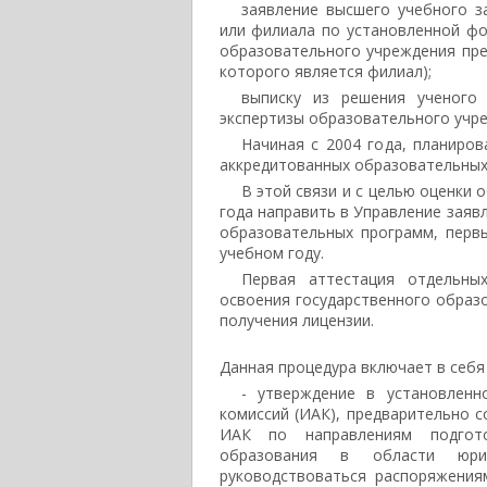
заявление высшего учебного з
или филиала по установленной фо
образовательного учреждения пре
которого является филиал);
выписку из решения ученого
экспертизы образовательного учреж
Начиная с 2004 года, планиро
аккредитованных образовательных 
В этой связи и с целью оценки
года направить в Управление заяв
образовательных программ, перв
учебном году.
Первая аттестация отдельны
освоения государственного образо
получения лицензии.
Данная процедура включает в себя
- утверждение в установленн
комиссий (ИАК), предварительно 
ИАК по направлениям подгото
образования в области юрис
руководствоваться распоряжения