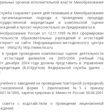
еральных органов исполнительной власти Минобразования
служба сохраняет ранее действовавшие в Минобразовании
 организационные подходы к проведению процедур
государственной аккредитации и комплексной оценки
еждений и просит неукоснительно их придерживаться.
инобразования России от 12.11.1999 №864 сформирован
тельности образовательных учреждений и аттестаций
нтернет на сайте Информационно-методического центра
е - ИМЦГА): http://www.nica.ru.
 в график проведения комплексных оценок деятельности
и аттестаций филиалов на 2005/2006 учебный год
01 декабря 2004 года должны представить в Управление
ккредитации (В.И.Круглов) Федеральной службы (далее -
:
 учебного заведения на проведение повторной (очередной)
установленной форме 1 (приложение №5 к приказу
001 №1800, зарегистрирован в Минюсте России 06.06.2001
 совета с ходатайством о проведении лицензионной
еждения;