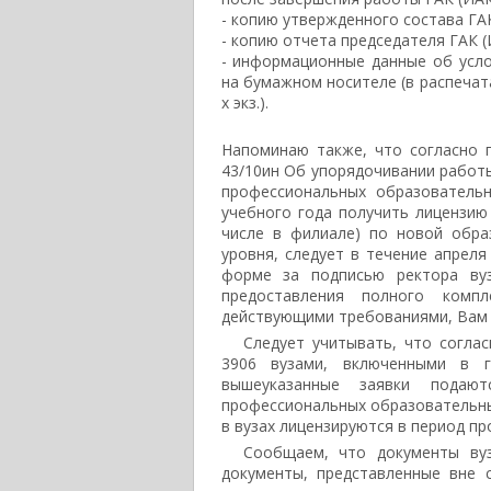
- копию утвержденного состава ГАК
- копию отчета председателя ГАК (
- информационные данные об усл
на бумажном носителе (в распечатан
х экз.).
Напоминаю также, что согласно п
43/10ин Об упорядочивании работ
профессиональных образователь
учебного года получить лицензию
числе в филиале) по новой обра
уровня, следует в течение апреля
форме за подписью ректора вуз
предоставления полного комп
действующими требованиями, Вам 
Следует учитывать, что соглас
3906 вузами, включенными в г
вышеуказанные заявки подаю
профессиональных образовательны
в вузах лицензируются в период пр
Сообщаем, что документы вуз
документы, представленные вне 