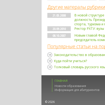
Другие матералы рубрики
В новой структуре
21.05.2008
должность Презид
спорта, туризма и
Ректор РХТУ: вузы
20.09.2010
Новым главой Фед
08.10.2007
председатель коми
Популярные статьи на по
Законодательство в образова
Куда пойти учиться?
Толковый словарь русского яз
ГЛАВНАЯ
Новости образования
Информация для абитуриентов
© 2026