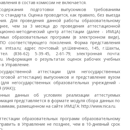
равления в состав комиссии не включается.
одержания подготовки выпускников требованиям
о стандарта. Оценка проводится, как правило, без выезда
ения. Для проведения данной работы образовательному
нее, чем за 3 месяца до проведения аттестационной
ционно-методический центр аттестации (далее - ИМЦА)
емых образовательных программ (в электронном виде),
ПО соответствующего поколения. Форма представления
imtsa.ru; адрес почтовый: ул.Шевченко, 145, г.Шахты,
ел. (836-62) 5-39-45, 2-61-79; электронная почта:
u.ru. Информация о результатах оценок рабочих учебных
 в Управление.
ударственной аттестации (для негосударственных
тоговой аттестации) выпускников и представление вузом
(для негосударственных образовательных учреждений -
 (ИАК));
онных данных об условиях реализации аттестуемых
мация представляется в формате модуля сбора данных по
ммам, размещенном на сайте ИМЦГА: http://www.nica.ru.
ттестации образовательных программ образовательному
равить в Управление не позднее, чем в 10-дневный срок
):