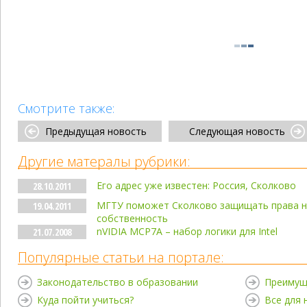
Смотрите также:
Предыдущая новость
Следующая новость
Другие матералы рубрики:
Его адрес уже известен: Россия, Сколково
28.10.2011
МГТУ поможет Сколково защищать права н
19.04.2011
собственность
nVIDIA MCP7A – набор логики для Intel
21.07.2008
Популярные статьи на портале:
Законодательство в образовании
Преимущ
Куда пойти учиться?
Все для