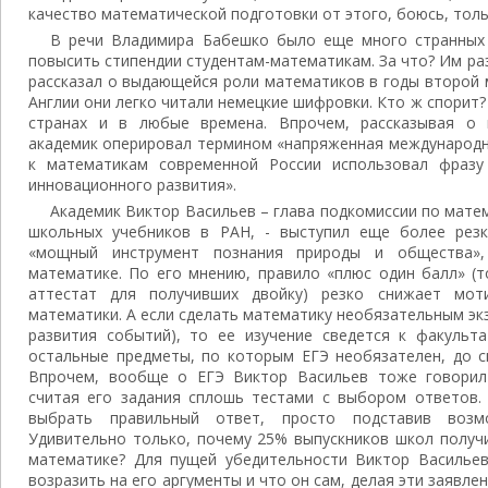
качество математической подготовки от этого, боюсь, толь
В речи Владимира Бабешко было еще много странных 
повысить стипендии студентам-математикам. За что? Им ра
рассказал о выдающейся роли математиков в годы второй 
Англии они легко читали немецкие шифровки. Кто ж спорит
странах и в любые времена. Впрочем, рассказывая о 
академик оперировал термином «напряженная международн
к математикам современной России использовал фразу
инновационного развития».
Академик Виктор Васильев – глава подкомиссии по мате
школьных учебников в РАН, - выступил еще более резк
«мощный инструмент познания природы и общества»
математике. По его мнению, правило «плюс один балл» (т
аттестат для получивших двойку) резко снижает мот
математики. А если сделать математику необязательным э
развития событий), то ее изучение сведется к факульта
остальные предметы, по которым ЕГЭ необязателен, до с
Впрочем, вообще о ЕГЭ Виктор Васильев тоже говорил 
считая его задания сплошь тестами с выбором ответов. 
выбрать правильный ответ, просто подставив возм
Удивительно только, почему 25% выпускников школ получи
математике? Для пущей убедительности Виктор Васильев
возразить на его аргументы и что он сам, делая эти заявлен