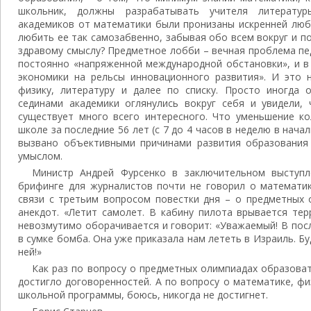
школьник, должны разрабатывать учителя литератур
академиков от математики были пронизаны искренней люб
любить ее так самозабвенно, забывая обо всем вокруг и п
здравому смыслу? Предметное лобби – вечная проблема пе
постоянно «напряженной международной обстановки», и в
экономики на рельсы инновационного развития». И это 
физику, литературу и далее по списку. Просто иногда 
сединами академики оглянулись вокруг себя и увидели, 
существует много всего интересного. Что уменьшение ко
школе за последние 56 лет (с 7 до 4 часов в неделю в начал
вызвано объективными причинами развития образования
умыслом.
Министр Андрей Фурсенко в заключительном выступл
брифинге для журналистов почти не говорил о математи
связи с третьим вопросом повестки дня – о предметных 
анекдот. «Летит самолет. В кабину пилота врывается тер
невозмутимо оборачивается и говорит: «Уважаемый! В пос
в сумке бомба. Она уже приказала нам лететь в Израиль. Б
ней!»
Как раз по вопросу о предметных олимпиадах образова
достигло договоренностей. А по вопросу о математике, фи
школьной программы, боюсь, никогда не достигнет.