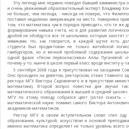
Эту легенду мне недавно поведал бывший замминистра о
и очень уважаемый образовательный эксперт Владимир Кон
не больше, чем легенда, - никогда не поверю, что Филипп
поставил недалеких американцев на место. Наверняка при
том, что математика «ум в порядок приводит», что те же д
формирования навыка счета, но и для развития логическ
дробей не обойдутся все те школьники, которые захотят 
химиками. Но, как говорится, в каждой шутке есть до
студента был продиктован не только житейской логик
гамбургеров, но и вечной проблемой содержания школь
одной фразе «Песни первоклассника» Аллы Пугачевой: «
почему-у-то: нынче в школе первый класс вроде институ-у-та
5 сентября 2008 года я присутствовал на заседании Со
Оно проходило на девятом, ректорском, этаже Главного з
ректора МГУ Виктора Садовничего и в присутствии минист
математики). Второй вопрос повестки дня звучал так
математического образования в высшей и средней школе».
МГУ по этому поводу собрался цвет (хотел сказать – 
математической науки: помимо самого Виктора Антонович
академиков-математиков.
Ректор МГУ в своем вступительном слове спел оду 
образования, культурой, искусством и основой преподава
именно математика определяет не только уровень всего о