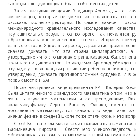
как родитель, думающий о благе собственных детей.
Затем выступил академик Владимир Арнольд – тот сам
американцев, которые не умеют их складывать, он в 
рассказал коллегам-ректорам. Но самое главное – раск
международного сравнительного исследования качеств
неутешительных результатов которого так печалятся р
образования и многочисленные эксперты. И привел пример
данных о стране Х (военные расходы, развитие промышленно
сначала доказать, что эта страна милитаристская, 
утверждение - что это мирная страна. Казалось бы, вот он
политиков и дипломатов! Но академик Арнольд убежден, 
эту задачу – ведь каждый российский ребенок понимает, что
утверждений, доказать противоположные суждения. И в р
первых мест в PISA!
После выступления вице-президента РАН Валерия Козл
была цитата некоего французского математика о том, что е
жить, - изучение математики и ее преподавание, Ви
академику-физику Сергею Багаеву. Однако, вместо т
восславлять математику, тот сказал: «Но ведь такая же
Знания физики в средней школе тоже стали хуже, и это вопр
Стоп! Вот на этом месте стоит вспомнить знаменитое
Васильевича Фирсова – блестящего ученого-педагога, 
образования, - о том, что минимум знаний математики, 