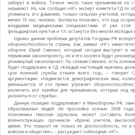
заберут в войска. Точное число таких призывников по с
называют. Но, как сообщил «НГ» эксперт комитета ГД по 
упоминать его фамилию, только сельских учителей, котор
менее 10 тыс. человек. Эксперты полагают, что еще остре
младшими медицинскими специалистами. И уже этой 
фельдшерских пунктов и т.п. останутся без многих молодых 
Однако данная проблема депутатов Госдумы РФ волнуе
обороноспособности страны. Как заявил «НГ» заместите
обороне Юрий Савенко, который сегодня выступит в н
пермяками законопроекту, он и его коллеги будут рекоме
упомянутый законопроект. По словам Савенко, есть основа
будет поддержано в ГД. «Каждый настоящий мужчина долж
срок военной службы отныне всего год», – говорит 
аргументацию: «Надвигается демографическая яма, колич
уменьшается. И это прямо угрожает обороноспособно
исключить все лазейки для призывников, которые под п
уклоняться от службы».
Данную позицию поддерживает и Минобороны РФ, заин
образованных людей. Их прослойка осенью 2008 года
полковника Николая Шульгина, может составить бо
военнослужащих- срочников. «Врачи, учителя, высокоо
армии. Это повысит не только ее дееспособность, но и
войсках и обществе», – рассуждает собеседник «НГ».