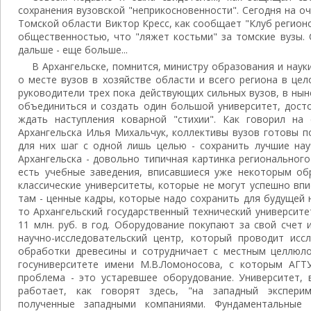
сохранения вузовской "неприкосновенности". Сегодня на о
Томской области Виктор Кресс, как сообщает "Клуб регионо
общественностью, что "ляжет костьми" за томские вузы. 
дальше - еще больше...
В Архангельске, помнится, министру образования и нау
о месте вузов в хозяйстве области и всего региона в це
руководители трех пока действующих сильных вузов, в ны
объединиться и создать один большой университет, дост
ждать наступления коварной "стихии". Как говорил на
Архангельска Илья Михальчук, коллективы вузов готовы п
для них шаг с одной лишь целью - сохранить лучшие нау
Архангельска - довольно типичная картинка региональног
есть учебные заведения, вписавшиеся уже некоторым обр
классические университеты, которые не могут успешно впи
там - ценные кадры, которые надо сохранить для будущей н
то Архангельский государственный технический университ
11 млн. руб. в год. Оборудование покупают за свой счет
научно-исследовательский центр, который проводит исс
обработки древесины и сотрудничает с местным целлюл
госуниверситете имени М.В.Ломоносова, с которым АГТ
проблема - это устаревшее оборудование. Университет, 
работает, как говорят здесь, "на западный эксперим
полученные западными компаниями. Фундаментальные 