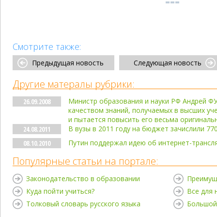
Смотрите также:
Предыдущая новость
Следующая новость
Другие матералы рубрики:
Министр образования и науки РФ Андрей 
26.09.2008
качеством знаний, получаемых в высших уч
и пытается повысить его весьма оригинал
В вузы в 2011 году на бюджет зачислили 77
24.08.2011
Путин поддержал идею об интернет-трансля
08.10.2010
Популярные статьи на портале:
Законодательство в образовании
Преимущ
Куда пойти учиться?
Все для
Толковый словарь русского языка
Большой