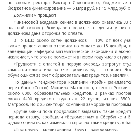
по словам ректора Виктора Садовничего, бюджетные 
бюджетное финансирование — 6 млрд руб. из 15 млрд руб. 
Должникам прощают
Финансовой академии сейчас в должниках оказались 33 
платной основе). Эскиндаров верит, что деньги у них 
должникам дана отсрочка по оплате.
В ГУ-ВШЭ около сотни должников — 10% от всех уча
также предоставлена отсрочка по оплате до 15 декабря, 
заведующий кафедрой математической экономики и эконо
исключает, что это не поможет и в новом году число студен
«Трудности с оплатой в первую очередь затронут сту
самостоятельно или за счет родителей, — говорит Эск
обучающихся за счет образовательных кредитов, невелик».
По данным гендиректора компании «Крэйн» (занимаетс
через банк «Союз») Михаила Матросова, всего в России 
около 6000 образовательных кредитов. В рамках прогр
около 4400 кредитов студентам 22 вузов, из них 3500
Матросов. Но с 25 сентября компания заморозила программ
Другие банки пока продолжают выдавать такие кредит
периода ставку, сообщили «Ведомостям» в Сбербанке и б
однако оценить, как изменился спрос на такие кредиты, в ба
«Программы кредитования будут заморожены, — 