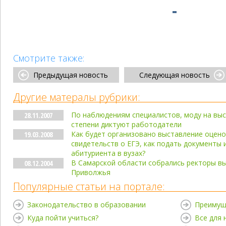
Смотрите также:
Предыдущая новость
Следующая новость
Другие матералы рубрики:
По наблюдениям специалистов, моду на выс
28.11.2007
степени диктуют работодатели
Как будет организовано выставление оцено
19.03.2008
свидетельств о ЕГЭ, как подать документы 
абитуриента в вузах?
В Самарской области собрались ректоры вы
08.12.2004
Приволжья
Популярные статьи на портале:
Законодательство в образовании
Преимущ
Куда пойти учиться?
Все для