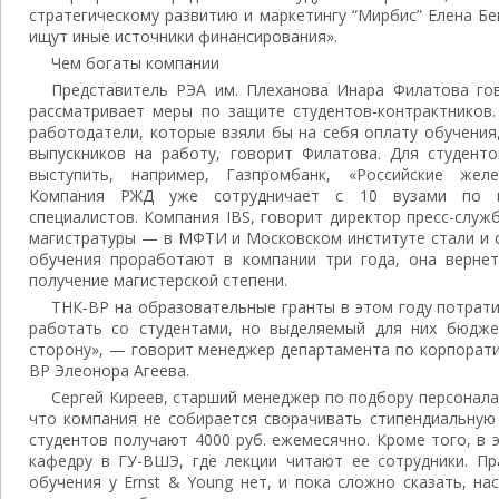
стратегическому развитию и маркетингу “Мирбис” Елена Б
ищут иные источники финансирования».
Чем богаты компании
Представитель РЭА им. Плеханова Инара Филатова гов
рассматривает меры по защите студентов-контрактников
работодатели, которые взяли бы на себя оплату обучения
выпускников на работу, говорит Филатова. Для студент
выступить, например, Газпромбанк, «Российские желе
Компания РЖД уже сотрудничает с 10 вузами по п
специалистов. Компания IBS, говорит директор пресс-слу
магистратуры — в МФТИ и Московском институте стали и с
обучения проработают в компании три года, она вернет
получение магистерской степени.
ТНК-BP на образовательные гранты в этом году потрат
работать со студентами, но выделяемый для них бюдж
сторону», — говорит менеджер департамента по корпорат
BP Элеонора Агеева.
Сергей Киреев, старший менеджер по подбору персонала 
что компания не собирается сворачивать стипендиальную
студентов получают 4000 руб. ежемесячно. Кроме того, в
кафедру в ГУ-ВШЭ, где лекции читают ее сотрудники. Пр
обучения у Ernst & Young нет, и пока сложно сказать, н