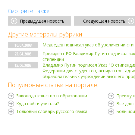
Смотрите также:
Предыдущая новость
Следующая новость
Другие матералы рубрики:
Медведев подписал указ об увеличении сти
16.07.2008
Президент РФ Владимир Путин подписал за
25.04.2005
стипендии
Владимир Путин подписал Указ "О стипенди
15.06.2007
Федерации для студентов, аспирантов, адъ
образовательных учреждений высшего про
Популярные статьи на портале:
Законодательство в образовании
Преимущ
Куда пойти учиться?
Все для
Толковый словарь русского языка
Большой