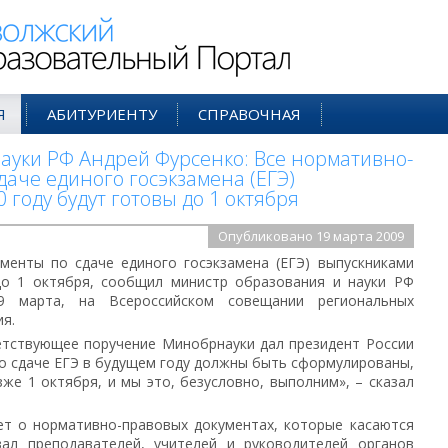
ий Образовательный Портал
Я
АБИТУРИЕНТУ
СПРАВОЧНАЯ
ауки РФ Андрей Фурсенко: Все нормативно-
аче единого госэкзамена (ЕГЭ)
 году будут готовы до 1 октября
Опубликовано 19 марта 2009
менты по сдаче единого госэкзамена (ЕГЭ) выпускниками
до 1 октября, сообщил министр образования и науки РФ
9 марта, на Всероссийском совещании региональных
я.
етствующее поручение Минобрнауки дал президент России
о сдаче ЕГЭ в будущем году должны быть сформулированы,
е 1 октября, и мы это, безусловно, выполним», – сказал
ет о нормативно-правовых документах, которые касаются
вал преподавателей, учителей и руководителей органов