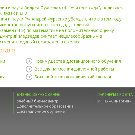
ия и науки Андрей Фурсенко: об "Учителе года", политике,
, вузах и ЕГЭ
ия и науки РФ Андрей Фурсенко убежден, что в этом году
шинство выпускников школ сдадут единый
кзамен (ЕГЭ) по математике на положительную оценку
 Дмитрий Медведев считает нецелесообразным в
тменять единый госэкзамен в школах
ртале:
нии
Преимущества дистанционного обучения
Все для написания дипломной работы
ыка
Большой энциклопедический словарь
БИЗНЕС ОБРАЗОВАНИЕ
ПАРТНЕРЫ ПРОЕКТА
Учебный бизнес центр
МФПУ «Синергия»
Дополнительное образование
Дистанционное обучение