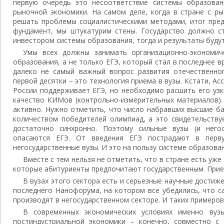
первую очередь это несоответствие системы образован
рыночной экономики. На самом деле, когда в стране с р
решать проблемы социалистическими методами, итог пред
фундамент, мы штукатурим стены. Государство должно ст
инвестором системы образования, тогда и результаты буду
Умы всех должны занимать организационно-экономич
образования, а не только ЕГЭ, который стал в последнее в
далеко не самый важный вопрос развития отечественно
первой десятки – это технология приема в вузы. Кстати, А
России поддерживает ЕГЭ, но необходимо расшить его узк
качество КИМов (контрольно-измерительных материалов).
активно. Нужно отметить, что число набравших высшие ба
количеством победителей олимпиад, а это свидетельству
достаточно синхронно. Поэтому сильные вузы (и него
опасаются ЕГЭ. От введения ЕГЭ пострадают в перв
негосударственные вузы. И это на пользу системе образован
Вместе с тем нельзя не отметить, что в стране есть уже
которые абитуриенты предпочитают государственным. Прием
В вузах этого сектора есть и серьезные научные достиж
последнего Нанофорума, на котором все убедились, что с
производят в негосударственном секторе. И таких примеров
В современных экономических условиях именно вуз
постиндустриальной экономики – конечно, совместно с 