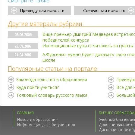
Смотрите также:
Предыдущая новость
Следующая новость
Другие матералы рубрики:
Вице-премьер Дмитрий Медведев встретилс
02.06.2006
победителей конкурса
Инновационные вузы отчитались за гранты
25.01.2007
А.Фурсенко: нужно будет доказать свою сп
24.04.2007
школе
Популярные статьи на портале:
Законодательство в образовании
Преимущ
Куда пойти учиться?
Все для
Толковый словарь русского языка
Большой
ГЛАВНАЯ
БИЗНЕС ОБРАЗОВА
Новости образования
Учебный бизнес це
Информация для абитуриентов
Дополнительное о
Дистанционное об