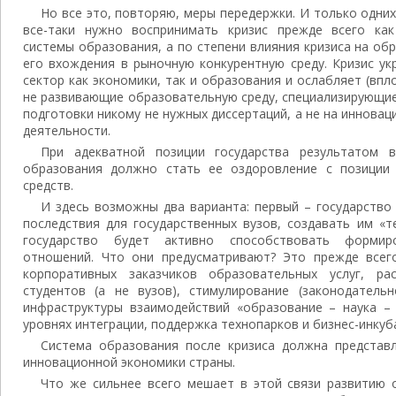
Но все это, повторяю, меры передержки. И только одних
все-таки нужно воспринимать кризис прежде всего ка
системы образования, а по степени влияния кризиса на об
его вхождения в рыночную конкурентную среду. Кризис у
сектор как экономики, так и образования и ослабляет (впл
не развивающие образовательную среду, специализирующие
подготовки никому не нужных диссертаций, а не на иннова
деятельности.
При адекватной позиции государства результатом в
образования должно стать ее оздоровление с позиции
средств.
И здесь возможны два варианта: первый – государство
последствия для государственных вузов, создавать им «т
государство будет активно способствовать формир
отношений. Что они предусматривают? Это прежде всег
корпоративных заказчиков образовательных услуг, р
студентов (а не вузов), стимулирование (законодател
инфраструктуры взаимодействий «образование – наука – 
уровнях интеграции, поддержка технопарков и бизнес-инкуб
Система образования после кризиса должна представ
инновационной экономики страны.
Что же сильнее всего мешает в этой связи развитию 