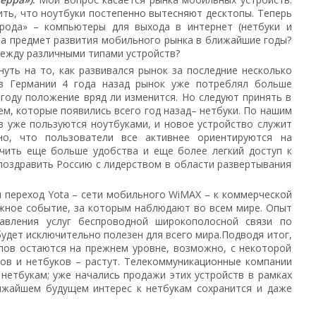
ить, что ноутбуки постепенно вытесняют десктопы. Теперь
 рода» – компьютеры для выхода в интернет (нетбуки и
на предмет развития мобильного рынка в ближайшие годы?
между различными типами устройств?
нуть на то, как развивался рынок за последние несколько
 в Германии 4 года назад рынок уже потреблял больше
 году положение вряд ли изменится. Но следуют принять в
ем, которые появились всего год назад– нетбуки. По нашим
в уже пользуются ноутбуками, и новое устройство служит
но, что пользователи все активнее ориентируются на
учить еще больше удобства и еще более легкий доступ к
 поздравить Россию с лидерством в области развертывания
 переход Yota – сети мобильного WiMAX – к коммерческой
ажное событие, за которым наблюдают во всем мире. Опыт
авления услуг беспроводной широкополосной связи по
будет исключительно полезен для всего мира.Подводя итог,
опов остаются на прежнем уровне, возможно, с некоторой
ков и нетбуков – растут. Телекоммуникационные компании
нетбукам; уже начались продажи этих устройств в рамках
лижайшем будущем интерес к нетбукам сохранится и даже