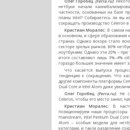
Олег Горобец
(Ferra.ru)
:
Некото
нетбуки начали каннибализиров
частности, основанных на базе про
планы Intel? Собираетесь ли вы 
сокращать производство Celeron в
Кристиан Моралес:
В самом на
в основном, в сфере образования 
странах. Однако вскоре стало яс
секторе зрелых рынков. 80% нетбу
ноутбуками. Однако эти 20% – при 
итоге составляют лишь 3%–4% об
гораздо большее значение имеет з
Что касается выпуска процес
тенденцию к сокращению. Что каса
другие компоненты платформы Centr
Dual Core и Intel Atom даже увелич
Олег Горобец
(Ferra.ru)
:
Не со
Celeron, чтобы его место занял, на
Кристиан Моралес:
В насто
позиционируем наши процессоры 
mainstream, Intel Pentium Dual Core
Atom – особые модели для нетбук
категории, и такое разделение сох