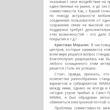
оказывают свое воздействие на пр
единственные на рынке, и до сих
совместимости. Как, с Вашей точк
по поводу актуальности мобиль
соединения пользователя от одно
сохранение связи на высокой с
поддержка требует дополнительн
этих возможностей – это дало б
покрытия и т.д.?
Кристиан Моралес:
В настоящи
центров, которые занимаются эти
всем мире решался вопрос стандар
благополучно разрешилась как бы
любого оснащенного этим интер
решится столь же успешно.
Стоит, правда, признать, ч
количества разнообразных станд
вариантов и субвариантов WiMAX.
между ними, однако не всегда и 
сегодня утром прибыл в Санкт-П
WiMAX, я был обрадован легко
обменяться электронной почтой: оп
Проблема совместимости меж