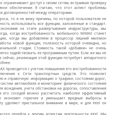
о ограничивают доступ к своим сетям, встраивая проверку
мное обеспечение. Я считаю, что этот аспект проблемы
и договоренностей между операторами.
роса, то я не вижу причины, по которой пользователи не
ость использовать все функции, заложенные в стандарт.
сэкономив на этапе развертывания инфраструктуры, мы
тогда, когда востребованность мобильного WiMAX станет
ацию, когда мы добавляем в процессор лишний миллион
аботы новой функции, полезность которой очевидна, но
ачальной стадии. Стоимость такой «добавки» не очень
легко задействовать ее программным путем. Если же мы не
 сейчас, реализация этой функции потребует аппаратного
обнее.
AX проводится с учетом повышения его востребованности
лючения к Сети транспортных средств. Это позволит
ую и справочную информацию о трафике, состоянии дорог,
 систем автомобиля и мониторинг физического состояния
я вождения, учета обстановки на дорогах, сопоставления
м его соседей можно рассчитать наиболее эффективный
о экономит горючее и уменьшает вредные выбросы в
ту уделяют пристальное внимание в мире, и для Intel он
отел перейти к другим аспектам деятельности Intel. Мы