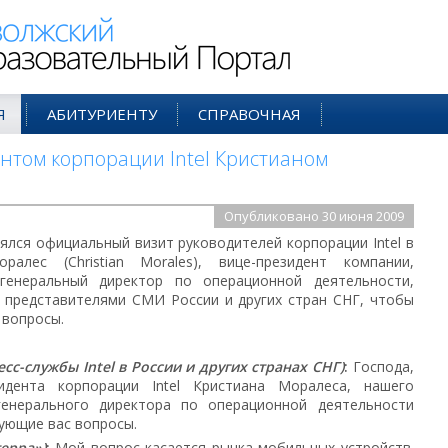
ий Образовательный Портал
Я
АБИТУРИЕНТУ
СПРАВОЧНАЯ
нтом корпорации Intel Кристианом
Опубликовано 30 июня 2009
ялся официальный визит руководителей корпорации Intel в
алес (Christian Morales), вице-президент компании,
генеральный директор по операционной деятельности,
с представителями СМИ России и других стран СНГ, чтобы
 вопросы.
сс-службы Intel в России и других странах СНГ)
:
Господа,
идента корпорации Intel Кристиана Моралеса, нашего
генерального директора по операционной деятельности
ующие вас вопросы.
ерра»)
:
Мой вопрос касается рынка мобильных устройств.