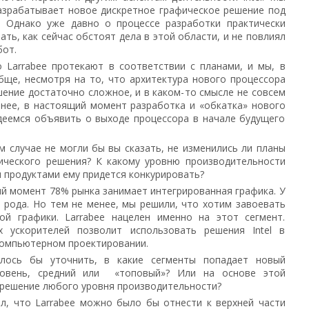
азрабатывает новое дискретное графическое решение под
. Однако уже давно о процессе разработки практически
ать, как сейчас обстоят дела в этой области, и не повлиял
бот.
Larrabee протекают в соответствии с планами, и мы, в
бще, несмотря на то, что архитектура нового процессора
ешение достаточно сложное, и в каком-то смысле не совсем
енее, в настоящий момент разработка и «обкатка» нового
деемся объявить о выходе процессора в начале будущего
 случае не могли бы вы сказать, не изменились ли планы
ического решения? К какому уровню производительности
и продуктами ему придется конкурировать?
й момент 78% рынка занимает интегрированная графика. У
о рода. Но тем не менее, мы решили, что хотим завоевать
ой графики. Larrabee нацелен именно на этот сегмент.
х ускорителей позволит использовать решения Intel в
компьютерном проектировании.
ось бы уточнить, в какие сегменты попадает новый
ровень, средний или «топовый»? Или на основе этой
 решение любого уровня производительности?
л, что Larrabee можно было бы отнести к верхней части