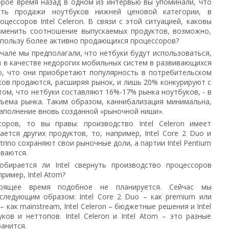
рое время назад в одном из интервью вы упоминали, что
ать продажи ноутбуков нижней ценовой категории, в
цессоров Intel Celeron. В связи с этой ситуацией, каковы
изменить соотношение выпускаемых продуктов, возможно,
 пользу более активно продающихся процессоров?
чале мы предполагали, что нетбуки будут использоваться,
и в качестве недорогих мобильных систем в развивающихся
но, что они приобретают популярность в потребительском
ков продаются, расширяя рынок, и лишь 20% конкурируют с
том, что нетбуки составляют 16%-17% рынка ноутбуков, - в
ъема рынка. Таким образом, каннибализация минимальна,
аполнение вновь созданной «рыночной ниши».
соров, то вы правы: производство Intel Celeron имеет
ется других продуктов, то, например, Intel Сore 2 Duo и
ino сохраняют свои рыночные доли, а партии Intel Pentium
иваются.
бирается ли Intel свернуть производство процессоров
пример, Intel Atom?
ящее время подобное не планируется. Сейчас мы
следующим образом: Intel Core 2 Duo – как premium или
 – как mainstream, Intel Celeron – бюджетные решения и Intel
ов и неттопов. Intel Celeron и Intel Atom – это разные
ранится.