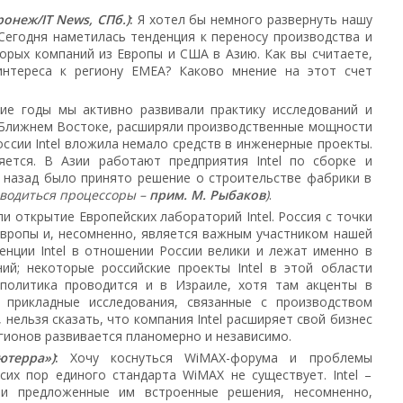
оронеж/IT News, СПб.)
:
Я хотел бы немного развернуть нашу
Сегодня наметилась тенденция к переносу производства и
орых компаний из Европы и США в Азию. Как вы считаете,
интереса к региону ЕМЕА? Каково мнение на этот счет
ие годы мы активно развивали практику исследований и
а Ближнем Востоке, расширяли производственные мощности
оссии Intel вложила немало средств в инженерные проекты.
ется. В Азии работают предприятия Intel по сборке и
а назад было принято решение о строительстве фабрики в
изводиться процессоры –
прим. М. Рыбаков
)
.
 открытие Европейских лабораторий Intel. Россия с точки
 Европы и, несомненно, является важным участником нашей
енции Intel в отношении России велики и лежат именно в
ий; некоторые российские проекты Intel в этой области
политика проводится и в Израиле, хотя там акценты в
 прикладные исследования, связанные с производством
нельзя сказать, что компания Intel расширяет свой бизнес
егионов развивается планомерно и независимо.
ютерра»)
:
Хочу коснуться WiMAX-форума и проблемы
сих пор единого стандарта WiMAX не существует. Intel –
 и предложенные им встроенные решения, несомненно,