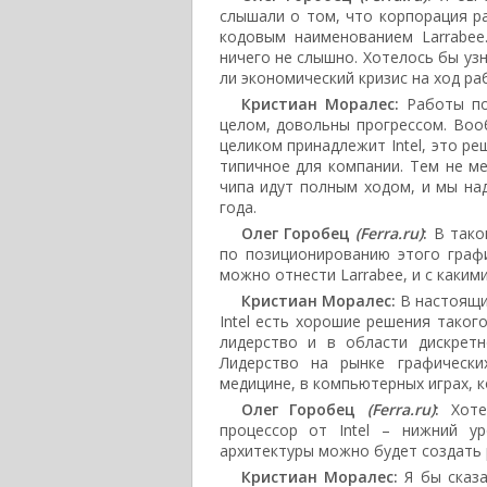
слышали о том, что корпорация р
кодовым наименованием Larrabee
ничего не слышно. Хотелось бы узн
ли экономический кризис на ход ра
Кристиан Моралес:
Работы по 
целом, довольны прогрессом. Воо
целиком принадлежит Intel, это р
типичное для компании. Тем не м
чипа идут полным ходом, и мы на
года.
Олег Горобец
(Ferra.ru)
:
В таком
по позиционированию этого граф
можно отнести Larrabee, и с каким
Кристиан Моралес:
В настоящи
Intel есть хорошие решения таког
лидерство и в области дискретн
Лидерство на рынке графически
медицине, в компьютерных играх, 
Олег Горобец
(Ferra.ru)
:
Хотел
процессор от Intel – нижний у
архитектуры можно будет создать
Кристиан Моралес:
Я бы сказа