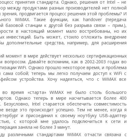
оцесс принятия стандарта. Однако, решения от Intel – не
 пор между продуктами разных производителей нет полной
и зрения, продвигается процесс решения этой проблемы? И
ного WiMAX. Такие функции, как handover (передача
й базовой станции к другой без разрыва связи – прим.),
корости в настоящий момент мало востребованы, но их
ых инвестиций. Быть может, стоило отложить внедрение
ы дополнительные средства, например, для расширения
й момент в мире действует несколько сертификационных
м вопросом. Давайте вспомним, как в 2002-2003 годах во
тизации WiFi. Однако прошло некоторое время, и проблема
 сама собой; теперь мы легко получаем доступ к WiFi с
фейсом устройства. Хочу надеяться, что с WiMAX все
то во время «старта» WiMAX не было столь большого
артов. Однако теперь в мире насчитывается более 400
 Безусловно, Intel старается обеспечить совместимость
не везде это происходит успешно. Тем не менее, когда я
етербург и присоединил к своему ноутбуку USB-адаптер
стью, с которой мне удалось подключиться к сети и
ерация заняла не более 3 минут.
ду различными стандартами WiMAX отчасти связана с