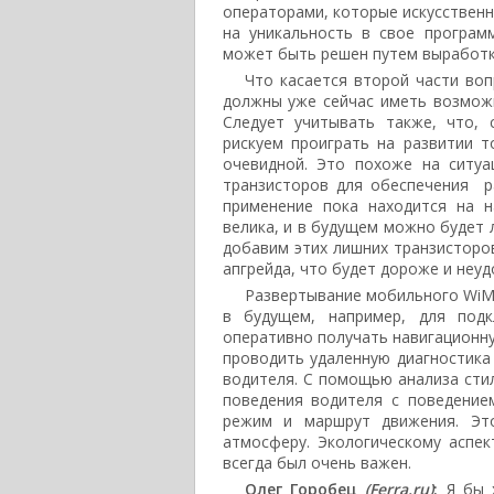
операторами, которые искусственн
на уникальность в свое програм
может быть решен путем выработк
Что касается второй части воп
должны уже сейчас иметь возможн
Следует учитывать также, что, 
рискуем проиграть на развитии 
очевидной. Это похоже на ситу
транзисторов для обеспечения р
применение пока находится на н
велика, и в будущем можно будет 
добавим этих лишних транзисторов
апгрейда, что будет дороже и неуд
Развертывание мобильного WiM
в будущем, например, для подк
оперативно получать навигационн
проводить удаленную диагностика
водителя. С помощью анализа стил
поведения водителя с поведение
режим и маршрут движения. Эт
атмосферу. Экологическому аспек
всегда был очень важен.
Олег Горобец
(Ferra.ru)
:
Я бы х