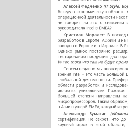
Алексей Федченко
(IT Style, В
беседу в экономическую область. 
операционной деятельности некот
не говорит ли это о снижении 
руководителя Intel в EMEA?
Кристиан Моралес:
В последн
разработок в Европе, Африке и н
заводов в Европе и в Израиле. В Р
Однако рынок постоянно расширя
тестированию продукции; два год
Китае
(пока что там не будут про
Совсем недавно мы анонсировали
зрения Intel – это часть Большой
глобальной деятельности. Префер
области разработок и исследован
являются уникальными. Похожая 
большей степени направлены на
микропроцессоров. Таким образом, 
в Азии в ущерб EMEA; каждый из р
Александр Бумагин
(«Компь
сертификации. Не секрет, что до 
крупный игрок в этой области,