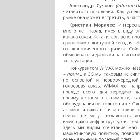
Александр Сучков
(Infocom.U
четвертого поколения. Как успеш
рынке она может встретить, в час
Кристиан Моралес:
Интересны
много лет назад, имея в виду з
канала связи. Кстати, согласно пр
сравнению с доступной сегодня. И
от экономического кризиса. Сей
обмениваться данными на высокой
эксплуатации.
Конкурентом WiMAX можно наз
– прим.)
, а 3G мы таковым не счи
но основной и первоочередной 
голосовая связь. WiMAX же, нап
прежде всего для передачи д
преимуществом в стоимости; та
оборудования несколько ниже. Од
активно и лишь в связи с кризис
сейчас не могут вкладывать до
имеющихся инфраструктур и, тем б
здесь мы видим сочетание масш
маркетинговую политику, позвол
очень важный и полезный опыт