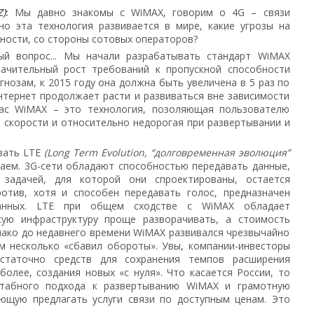
Z)
:
Мы давно знакомы с WiMAX, говорим о 4G – связи
но эта технология развивается в мире, какие угрозы на
тности, со стороны сотовых операторов?
й вопрос... Мы начали разрабатывать стандарт WiMAX
начительный рост требований к пропускной способности
огнозам, к 2015 году она должна быть увеличена в 5 раз по
нтернет продолжает расти и развиваться вне зависимости
час WiMAX – это технология, позоляющая пользователю
 скорости и относительно недорогая при развертывании и
вать LTE
(Long Term Evolution, “долговременная эволюция”
таем. 3G-сети обладают способностью передавать данные,
задачей, для которой они спроектированы, остается
ротив, хотя и способен передавать голос, предназначен
анных. LTE при общем сходстве с WiMAX обладает
кую инфраструктуру проще разворачивать, а стоимость
нако до недавнего времени WiMAX развивался чрезвычайно
ом несколько «сбавил обороты». Увы, компании-инвесторы
статочно средств для сохранения темпов расширения
олее, создания новых «с нуля». Что касается России, то
табного подхода к развертыванию WiMAX и грамотную
яющую предлагать услуги связи по доступным ценам. Это