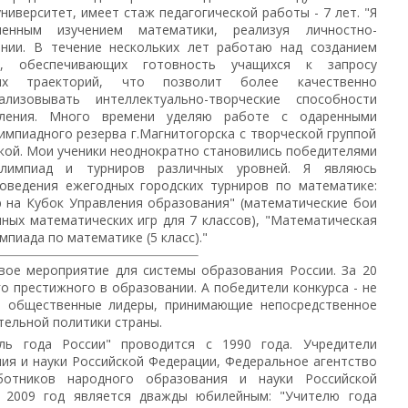
ниверситет, имеет стаж педагогической работы - 7 лет. "Я
енным изучением математики, реализуя личностно-
нии. В течение нескольких лет работаю над созданием
в, обеспечивающих готовность учащихся к запросу
ных траекторий, что позволит более качественно
лизовывать интеллектуально-творческие способности
шления. Много времени уделяю работе с одаренными
мпиадного резерва г.Магнитогорска с творческой группой
кой. Мои ученики неоднократно становились победителями
лимпиад и турниров различных уровней. Я являюсь
оведения ежегодных городских турниров по математике:
р на Кубок Управления образования" (математические бои
чных математических игр для 7 классов), "Математическая
импиада по математике (5 класс)."
овое мероприятие для системы образования России. За 20
го престижного в образовании. А победители конкурса - не
и общественные лидеры, принимающие непосредственное
тельной политики страны.
ель года России" проводится с 1990 года. Учредители
ия и науки Российской Федерации, Федеральное агентство
отников народного образования и науки Российской
". 2009 год является дважды юбилейным: "Учителю года