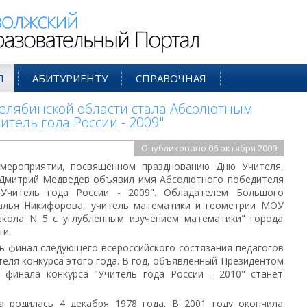
ий Образовательный Портал
Я
АБИТУРИЕНТУ
СПРАВОЧНАЯ
елябинской области стала Абсолютным
итель года России - 2009"
Опубликовано 06 октября 2009
мероприятии, посвящённом празднованию Дню Учителя,
 Дмитрий Медведев объявил имя Абсолютного победителя
 "Учитель года России - 2009". Обладателем Большого
талья Никифорова, учитель математики и геометрии МОУ
кола N 5 с углубленным изучением математики" города
ти.
ь финал следующего всероссийского состязания педагогов
еля конкурса этого года. В год, объявленный Президентом
 финала конкурса "Учитель года России - 2010" станет
а родилась 4 декабря 1978 года. В 2001 году окончила