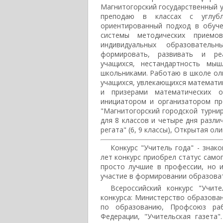
Магнитогорский государственный у
преподаю в классах с углубл
ориентированный подход в обуче
системы методических приемо
индивидуальных образователь
формировать, развивать и реа
учащихся, нестандартность мы
школьниками. Работаю в школе оли
учащихся, увлекающихся математи
и призерами математических о
инициатором и организатором пр
"Магнитогорский городской турни
для 8 классов и четыре дня разли
регата" (6, 9 классы), Открытая ол
Конкурс "Учитель года" - знак
лет конкурс приобрел статус само
просто лучшие в профессии, но 
участие в формировании образова
Всероссийский конкурс "Учит
конкурса: Министерство образован
по образованию, Профсоюз раб
Федерации, "Учительская газета