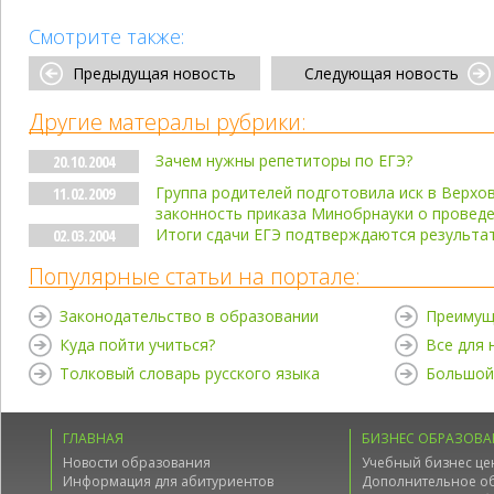
Смотрите также:
Предыдущая новость
Следующая новость
Другие матералы рубрики:
Зачем нужны репетиторы по ЕГЭ?
20.10.2004
Группа родителей подготовила иск в Верхо
11.02.2009
законность приказа Минобрнауки о проведе
Итоги сдачи ЕГЭ подтверждаются результа
02.03.2004
Популярные статьи на портале:
Законодательство в образовании
Преимущ
Куда пойти учиться?
Все для
Толковый словарь русского языка
Большой
ГЛАВНАЯ
БИЗНЕС ОБРАЗОВА
Новости образования
Учебный бизнес це
Информация для абитуриентов
Дополнительное о