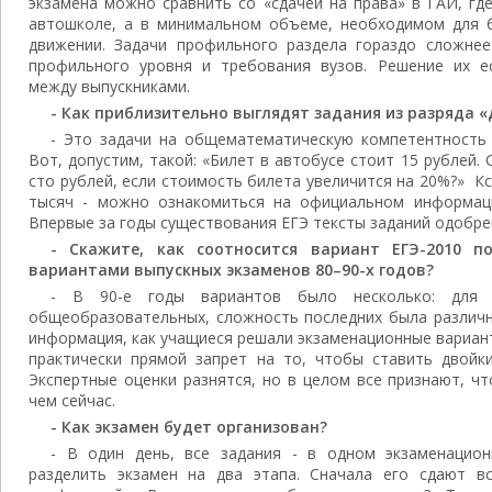
экзамена можно сравнить со «сдачей на права» в ГАИ, гд
автошколе, а в минимальном объеме, необходимом для 
движении. Задачи профильного раздела гораздо сложне
профильного уровня и требования вузов. Решение их е
между выпускниками.
- Как приблизительно выглядят задания из разряда «
- Это задачи на общематематическую компетентность 
Вот, допустим, такой: «Билет в автобусе стоит 15 рублей.
сто рублей, если стоимость билета увеличится на 20%?» Кс
тысяч - можно ознакомиться на официальном информаци
Впервые за годы существования ЕГЭ тексты заданий одобре
- Скажите, как соотносится вариант ЕГЭ-2010 п
вариантами выпускных экзаменов 80–90-х годов?
- В 90-е годы вариантов было несколько: для с
общеобразовательных, сложность последних была различн
информация, как учащиеся решали экзаменационные вариант
практически прямой запрет на то, чтобы ставить двойки
Экспертные оценки разнятся, но в целом все признают, ч
чем сейчас.
- Как экзамен будет организован?
- В один день, все задания - в одном экзаменацио
разделить экзамен на два этапа. Сначала его сдают в