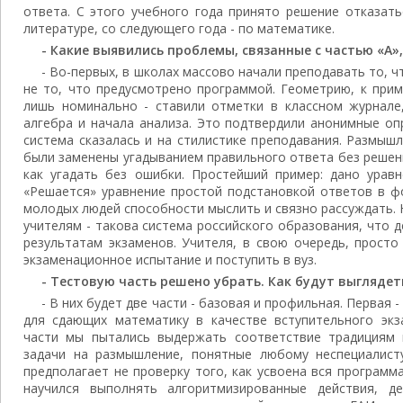
ответа. С этого учебного года принято решение отказать
литературе, со следующего года - по математике.
- Какие выявились проблемы, связанные с частью «А»
- Во-первых, в школах массово начали преподавать то, ч
не то, что предусмотрено программой. Геометрию, к прим
лишь номинально - ставили отметки в классном журнале
алгебра и начала анализа. Это подтвердили анонимные оп
система сказалась и на стилистике преподавания. Размыш
были заменены угадыванием правильного ответа без решени
как угадать без ошибки. Простейший пример: дано уравн
«Решается» уравнение простой подстановкой ответов в ф
молодых людей способности мыслить и связно рассуждать. Н
учителям - такова система российского образования, что
результатам экзаменов. Учителя, в свою очередь, прост
экзаменационное испытание и поступить в вуз.
- Тестовую часть решено убрать. Как будут выглядет
- В них будет две части - базовая и профильная. Первая -
для сдающих математику в качестве вступительного экз
части мы пытались выдержать соответствие традициям 
задачи на размышление, понятные любому неспециалист
предполагает не проверку того, как усвоена вся программа
научился выполнять алгоритмизированные действия, д