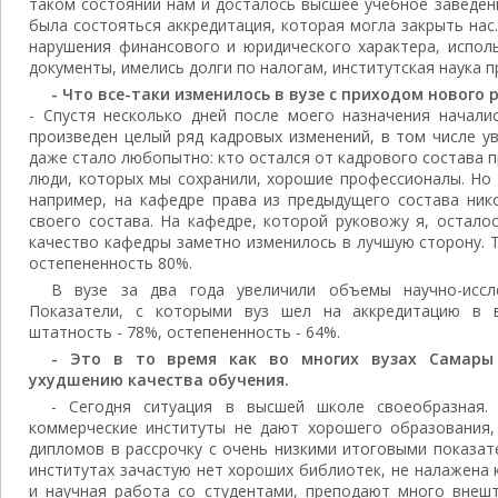
таком состоянии нам и досталось высшее учебное заведен
была состояться аккредитация, которая могла закрыть нас
нарушения финансового и юридического характера, ис­по
доку­менты, имелись долги по налогам, институт­ская наука 
- Что все-таки изменилось в вузе с приходом нового
- Спустя несколько дней после моего на­значения начали
произведен целый ряд кадровых изменений, в том числе ув
даже стало любопытно: кто остался от кадрового состава п
люди, которых мы сохранили, хорошие профессионалы. Но 
например, на кафедре права из предыдущего состава ник
свое­го состава. На кафедре, которой руковожу я, остал
каче­ство кафедры заметно изменилось в лучшую сторону. Т
остепененность 80%.
В вузе за два года увеличили объемы научно-иссл
Показатели, с которыми вуз шел на аккре­дитацию в в
штатность - 78%, остепененность - 64%.
- Это в то время как во многих вузах Самары
ухудшению качества обучения.
- Сегодня ситуация в высшей школе своеобразная. 
коммерческие институты не дают хо­рошего образования, 
дипломов в рассрочку с очень низкими итоговыми показате
институтах зача­стую нет хороших библиотек, не налажена
и науч­ная работа со студентами, преподают много внеш