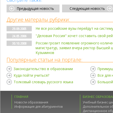
Смотрите также:
Предыдущая новость
Следующая новость
Другие матералы рубрики:
Не все российские вузы перейдут на систем
29.09.2005
"Деловая Россия" хочет составить свой ре
24.05.2006
России грозит появление огромного количе
30.10.2008
магистратур, заявил вчера ректор Высшей 
Кузьминов
Популярные статьи на портале:
Законодательство в образовании
Преимущ
Куда пойти учиться?
Все для
Толковый словарь русского языка
Большой
ГЛАВНАЯ
БИЗНЕС ОБРАЗОВА
Новости образования
Учебный бизнес це
Информация для абитуриентов
Дополнительное о
Дистанционное об