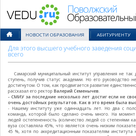
Поволжский Образовательный По
НОВОСТИ ОБРАЗОВАНИЯ
АБИТУРИЕНТУ
Для этого высшего учебного заведения соц
всего
Самарский муниципальный институт управления не так
ступень, получив статус академии. Но его руководство н
достигнутом. О том, как продвигается развитие единственн
рассказал его ректор
Валерий Семенычев
.
- СМИУ за последние несколько лет достиг если не свое
очень достойных результа­тов. Как в это время была вы
- Нашему институту уже одиннадцать лет. Но два с пол
команда, которой было сделано очень много. На момент 
людей остепененность (количество людей со степенями кан
вуза составляла 45%, что явля­ется очень низким показа
45 %, хотя по аккредитаци­онным показателям института