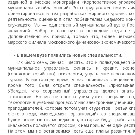
изданной в Москве мо­нографии «Корпоративное управлен
муниципальных об­разований». Этот труд должен помочь и
ориенти­роваться в тех разработках мирового уровня, к
деятель­ность оценена: я стал победителем Седьмо­го ко
слу­жащего. Мы — единственный муниципаль­ный вуз в Росс
академией. Набор в наш вуз за послед­ние годы не у
Дополнительно мы приняли, только что, бо­лее четырех
марского филиала Московского финансово- экономического
- В вашем вузе появились новые спе­циальности.
- Их было семь, сейчас - десять. Это и пользующееся 
муниципальное управле­ние, финансы и кредит, эконо
(городское хозяй­ство), психология, управление персонало
туризм. В настоящее время у нас появилась специаль­но
Кроме то­го, была открыта специальность «приклад­на
Убежден, что современный управленец должен знат
технологии. Но мы не просто учим узких специалисто
технологии в учебный процесс. У нас электронные учеб­ники
пре­подавателей, которые потом учат студентов. Третья с
с этого года, «менеджмент организаций» со специализа
будем воспитывать менеджеров, которые бу­дут работать
циальность пользуется спросом, к нам при­шел не один деся
На этом мы не остановимся, есть еще планы развития. К