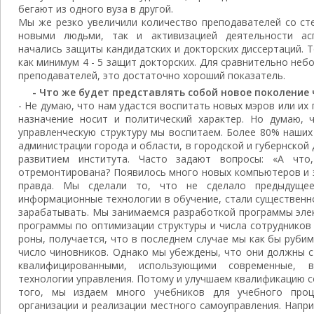
бе­гают из одного вуза в другой.
Мы же резко увеличили количество пре­подавателей со с
новыми людьми, так и активизаци­ей деятельности асп
начались защиты кандидатских и докторских диссертаций. Т
как минимум 4 - 5 защит докторских. Для сравнительно неб
преподавателей, это достаточно хороший показатель.
- Что же будет представлять собой новое поколение
- Не думаю, что нам удастся воспитать но­вых мэров или их 
назначение носит и политический ха­рактер. Но думаю,
управленческую структуру мы вос­питаем. Более 80% наших
администрации города и об­ласти, в городской и губернской 
развитием институ­та. Часто задают вопросы: «А что
отремонтирована? Появи­лось много новых компьютеров и эл
правда. Мы сделали то, что не сделало предыдущее
информационные техноло­гии в обучение, стали существен
зарабатывать. Мы занимаемся разработкой программы элек
програм­мы по оптимизации структуры и числа со­трудников
роны, получается, что в последнем случае мы как бы рубим
число чиновников. Однако мы убеж­дены, что они должны с
квалифицированными, ис­пользующими современные,
технологии управления. По­тому и улучшаем квалификацию 
того, мы издаем мно­го учебников для учебного проце
организации и реализации местного самоуправления. Напри