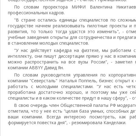
По словам проректора МИФИ Валентина Никитаев
профессиональных кадров.
"В стране остались единицы специалистов по сложны
государстве начнем реализовывать пилотные проекты и 
развития, то только тогда удастся это изменить", - отм
учебные заведения открыты для сотрудничества и предлаг
в становлении молодых специалистов.
"У нас действует кафедра на физтехе, мы работаем с
интеллекту, они пишут диссертации прямо у нас в компани
можно распространить на все вузы России", - заметил 
компании ABBYY Давид Ян.
По словам руководителя управления по корпоративн
компании "Северсталь" Наталья Поппель, бизнес открыт к
работать с молодыми специалистами. "У нас есть четк
проработана достаточно хорошо, и поэтому мы уже сей
специалисты и в каком количестве придут в нашу сферу", - о
В свою очередь член Общественной палаты РФ модерато
отметила, что у нее есть "целая база умных, способных дет
ваши компании. Всегда интересно посмотреть, как р
формируется повестка дня", - резюмировала Канделаки.