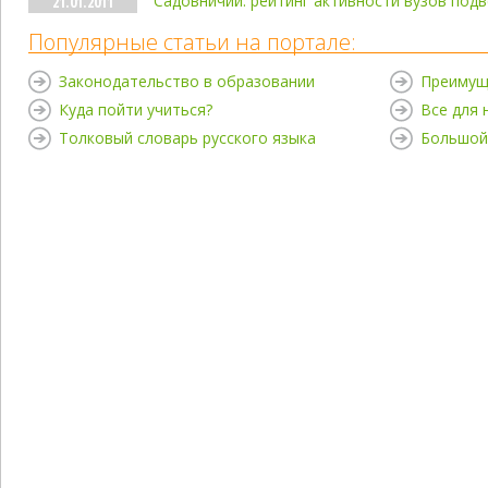
Садовничий: рейтинг активности вузов под
21.01.2011
Популярные статьи на портале:
Законодательство в образовании
Преимущ
Куда пойти учиться?
Все для
Толковый словарь русского языка
Большой