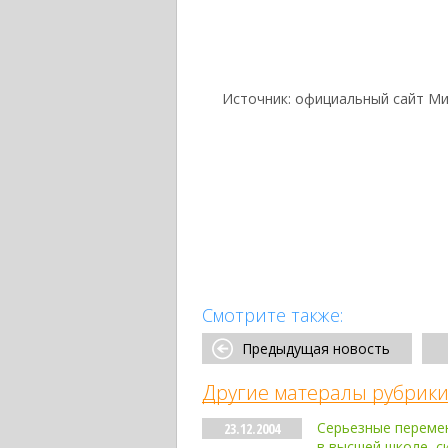
Источник: официальный сайт Ми
Смотрите также:
Предыдущая новость
Другие матералы рубрики
Серьезные переме
23.12.2004
в высшей школе, с