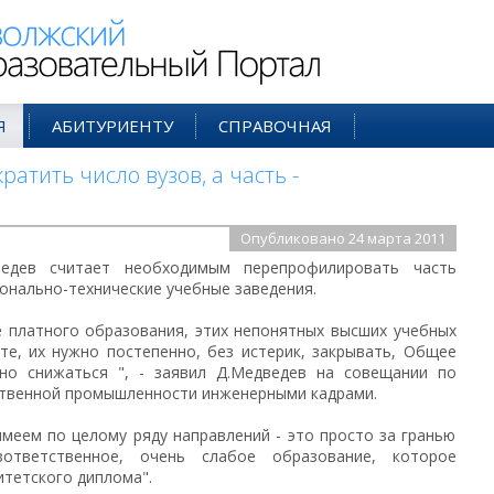
ий Образовательный Портал
Я
АБИТУРИЕНТУ
СПРАВОЧНАЯ
атить число вузов, а часть -
Опубликовано 24 марта 2011
едев считает необходимым перепрофилировать часть
ионально-технические учебные заведения.
латного образования, этих непонятных высших учебных
те, их нужно постепенно, без истерик, закрывать, Общее
но снижаться ", - заявил Д.Медведев на совещании по
твенной промышленности инженерными кадрами.
ем по целому ряду направлений - это просто за гранью
ответственное, очень слабое образование, которое
итетского диплома".