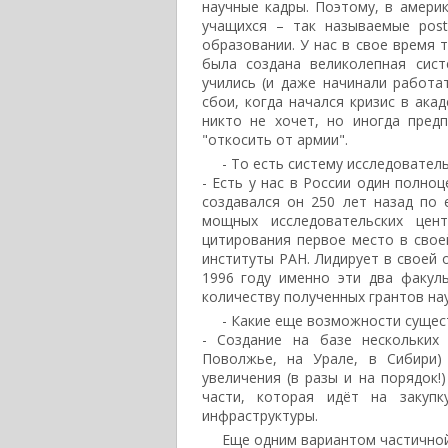
научные кадры. Поэтому, в амери
учащихся – так называемые post
образовании. У нас в свое время 
была создана великолепная сист
учились (и даже начинали работат
сбои, когда начался кризис в акад
никто не хочет, но иногда пред
"откосить от армии".
- То есть систему исследователь
- Есть у нас в России один полно
создавался он 250 лет назад по
мощных исследовательских цен
цитирования первое место в сво
институты РАН. Лидирует в своей 
1996 году именно эти два факул
количеству полученных грантов на
- Какие еще возможности сущес
- Создание на базе нескольких
Поволжье, на Урале, в Сибири)
увеличения (в разы и на порядок!
части, которая идёт на закупк
инфраструктуры.
Еще одним вариантом частичной