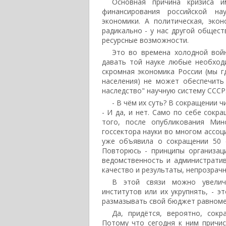
Основная причина кризиса 
финансирования российской на
экономики. А политическая, эко
радикально - у нас другой общест
ресурсные возможности.
Это во времена холодной вой
давать той науке любые необход
скромная экономика России (мы г
населения) не может обеспечить
наследство" научную систему СССР
- В чём их суть? В сокращении ч
- И да, и нет. Само по себе сокр
того, после опубликования Мин
госсектора науки во многом ассоц
уже объявила о сокращении 50 с
Повторюсь - принципы организац
ведомственность и административ
качество и результаты, непрозрачн
В этой связи можно увелич
институтов или их укрупнять, - э
размазывать свой бюджет равноме
Да, придётся, вероятно, сок
Потому что сегодня к ним причи