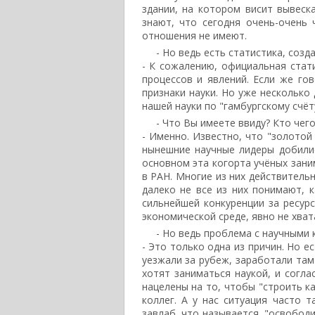
здании, на котором висит вывеска
знают, что сегодня очень-очень 
отношения не имеют.
- Но ведь есть статистика, созд
- К сожалению, официальная стат
процессов и явлений. Если же го
признаки науки. Но уже несколько
нашей науки по "гамбургскому счёту
- Что Вы имеете ввиду? Кто чег
- Именно. Известно, что "золотой
нынешние научные лидеры добили
основном эта когорта учёных зани
в РАН. Многие из них действительн
далеко не все из них понимают, 
сильнейшей конкуренции за ресур
экономической среде, явно не хват
- Но ведь проблема с научными 
- Это только одна из причин. Но е
уезжали за рубеж, заработали там
хотят заниматься наукой, и согла
нацелены на то, чтобы "строить ка
коллег. А у нас ситуация часто т
завлаб, что называется, "освобод