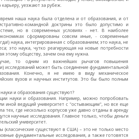
карьеру, уезжают за рубеж.
 время наша наука была отделена и от образования, и от
нистративно-командной доктрины это было допустимо и
истеме, но в современных условиях - нет. В наиболее
 экономиках сформированы совсем иные, - современные
гда!) наука, интегрированная с образованием; это наука, не
са; это наука, чутко реагирующая на новые потребности
я этому обществу, зачем она ему нужна.
учае, то одним из важнейших рычагов повышения
ти) исследований может быть соединение фундаментальной
азования. Конечно, я не имею в виду механическое
ийских вузов и научных институтов. Это бы было полным
 науки и образования существуют?
ации науки и образования. Например, можно попробовать
ли иной ведущий университет с "остывающим", но все еще
ла тех, где несколько корпусов уже давно отданы в аренду
утся научные исследования. Главное только, чтобы деньги
тельский университет.
ы (классические существуют в США) – это не только место
новные фундаментальные исследования, а также готовятся