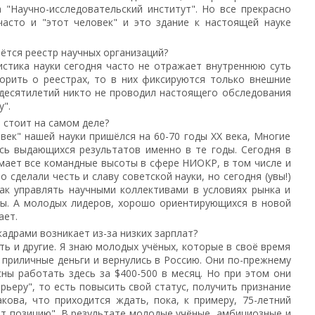
 "Научно-исследовательский институт". Но все прекрасно
часто и "этот человек" и это здание к настоящей науке
аётся реестр научных организаций?
истика науки сегодня часто не отражает внутреннюю суть
ворить о реестрах, то в них фиксируются только внешние
 десятилетий никто не проводил настоящего обследования
".
о стоит на самом деле?
 век" нашей науки пришёлся на 60-70 годы ХХ века, Многие
сь выдающихся результатов именно в те годы. Сегодня в
мает все командные высоты в сфере НИОКР, в том числе и
о сделали честь и славу советской науки, но сегодня (увы!)
как управлять научными коллективами в условиях рынка и
сы. А молодых лидеров, хорошо ориентирующихся в новой
ает.
кадрами возникает из-за низких зарплат?
сть и другие. Я знаю молодых учёных, которые в своё время
 приличные деньги и вернулись в Россию. Они по-прежнему
сны работать здесь за $400-500 в месяц. Но при этом они
рьеру", то есть повысить свой статус, получить признание
акова, что приходится ждать, пока, к примеру, 75-летний
ит позицию". В результате молодые учёные, амбициозные и