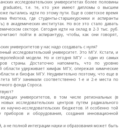
канских исследовательских университетах более половины
 graduates, т.е. те, кто уже имеют дипломы о высшем
тоже пытались идти по этому пути. Еще в советское время
ема Физтеха, где студенты-старшекурсники и аспиранты
ь) в академических институтах. Но все это стало давать
емическом секторе. Сегодня идти на оклад в 2-3 тыс. руб.
почитают пойти в аспирантуру, чтобы, как они говорят,
ских университетов у нас надо создавать с нуля?
ценный исследовательский университет. Это МГУ. Кстати, и
 европейской модели. Но и сегодня МГУ – один из самых
тров страны. Достаточно напомнить, что по уровню
ей области удерживает химфак МГУ, опережая химические
области и биофак МГУ. Неудивительно поэтому, что еще в
ьтета МГУ занимали соответственно 1-е и 2-е места по
учного фонда Сороса.
твуют?
 ведущих университетов, в том числе региональных (в
 новых исследовательских центров путём радикального
) их научно-исследовательских бюджетов. И особенно той
у приборов и оборудования, создания инновационной
, а не полной интеграции науки и образования может быть