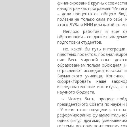
финансирование крупных совместны
назад в рамках программы "Интег
– доли процента от общего бюдж
полезна не только сама по себе,
этого ВУЗа и НИИ (или какой-то его
Неплохо работает и еще од
образования - создание в академи
подготовки студентов.
Но, какой бы путь интеграции
пилотных проектов, проанализиров
них. Весь мировой опыт доказ
образованием польза обоюдная. Не
отраслевых исследовательских 
Бауманского училища. Конечно,
скорректировать наше закон
исследовательские институты, а
научного бюджета.
- Может быть, процесс пойд
президентского Совета по науке и
- У меня такое ощущение, что на 
реформирование фундаментальной 
одних фигур другими, уменьшению
системы, которая по-прежнему со