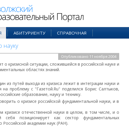
ий Образовательный Портал
Я
АБИТУРИЕНТУ
СПРАВОЧНАЯ
ю науку
Опубликовано 11 ноября 2004
т о кризисной ситуации, сложившейся в российской науке и
аментальных областях знаний.
ин из путей выхода из кризиса лежит в интеграции науки и
я на проблему с "Газетой.Ru" поделился Борис Салтыков,
оссийские образование, науку и технику.
оворить о кризисе российской фундаментальной науки, и в
м кризисе отечественной науки в целом, в том числе, и о
й себя позиционирует как сектор фундаментальных
о Российской академии наук (РАН).