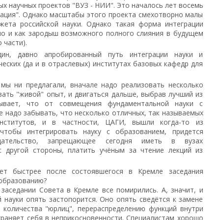
х научных проектов "ВУЗ - НИИ". Это началось лет восемь
рация". Однако масштабы этого проекта смехотворно малы
ета российской науки. Однако такая форма интеграции
 но и как зародыш возможного полного слияния в будущем
 части).
ин, давно апробированный путь интеграции науки и
ческих (да и в отраслевых) институтах базовых кафедр для
 мы ни предлагали, вначале надо реализовать несколько
ать "живой" опыт, и двигаться дальше, выбрав лучший из
ывает, что от совмещения фундаментальной науки с
 надо забывать, что несколько отличных, так называемых
институтов, и в частности, ЦАГИ, вышли когда-то из
 чтобы интегрировать науку с образованием, придется
одательство, запрещающее сегодня иметь в вузах
 с другой стороны, платить учёным за чтение лекций из
ет быстрее после состоявшегося в Кремле заседания
 образованию?
заседании Совета в Кремле все помирились. А, значит, и
науки опять застопорится. Оно опять сведётся к замене
 количества "юрлиц", перераспределению функций внутри
храняет себя в неприкосновенности. Специалистам хорошо