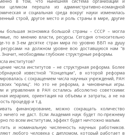
именно в том, что нынешняя система организации и
уки целиком перешла из административно-командной
номическая и социальная среда вокруг науки изменилась
венный строй, другое место и роль страны в мире, другие
ны большая экономика большой страны – СССР – могла
имые, по мнению власти, ресурсы. Сегодня относительно
де-то в 3-ем десятке стран мира по уровню ВВП на душу
 ресурсами на должном уровне всю доставшуюся нам "в
. Значит, необходимы глубокие структурные реформы.
исла институтов?
ащение числа институтов – не структурная реформа. Более
обрнаукой известной "Концепции", в которой реформа
иировалась с сокращением числа научных учреждений, РАН
воих "юрлиц". Но это не реформа, а чиновничьи игры.
ии и управления в РАН остались абсолютно советскими:
ная иерархия, ориентация на объёмы и затраты, а не на
ость процедур и т.д.
ивать финансирование, можно сокращать количество
то ничего не даст. Если Академия наук будет по-прежнему
рно по всем институтам, эффект будет ничтожно малым.
ратить и номинальную численность научных работников.
сляют любого человека с дипломом, который работает в