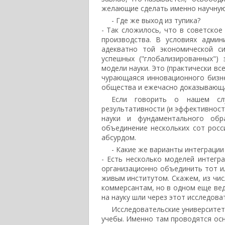
желающие сделать именно научную 
- Где же выход из тупика?
- Так сложилось, что в советское
производства. В условиях адми
адекватно той экономической с
успешных ("глобализированных")
модели науки. Это (практически все
чурающаяся инновационного бизне
общества и ежечасно доказывающа
Если говорить о нашем сл
результативности (и эффективнос
науки и фундаментального обр
объединение нескольких сот росс
абсурдом.
- Какие же варианты интеграции
- Есть несколько моделей интегр
организационно объединить тот и
живым институтом. Скажем, из чис
коммерсантам, но в одном еще вед
на науку шли через этот исследова
Исследовательские университет
учебы. Именно там проводятся ос