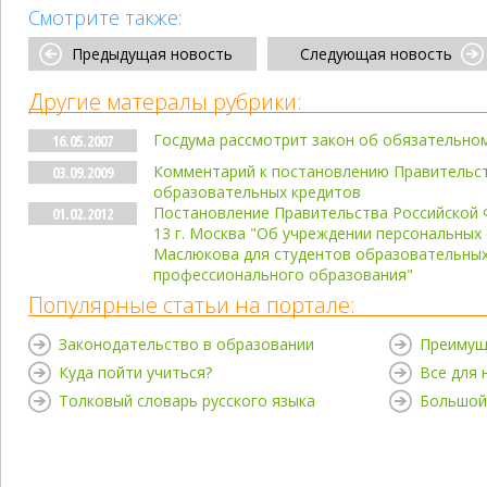
Смотрите также:
Предыдущая новость
Следующая новость
Другие матералы рубрики:
Госдума рассмотрит закон об обязательно
16.05.2007
Комментарий к постановлению Правительст
03.09.2009
образовательных кредитов
Постановление Правительства Российской Ф
01.02.2012
13 г. Москва "Об учреждении персональных
Маслюкова для студентов образовательны
профессионального образования"
Популярные статьи на портале:
Законодательство в образовании
Преимущ
Куда пойти учиться?
Все для
Толковый словарь русского языка
Большой