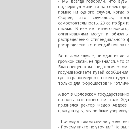
- Мы всегда говорили, что вузы
подчеркнул министр на селекторе,
помню ни одного случая, когда р
Скорее, это случалось, ког
самостоятельность. 23 сентября 
письмо. В нем нет ничего нового
организациями могут и обязан
распределению стипендиального 
распределению стипендий пошла п
Во всяком случае, ни один из дес
громкой связи, не признался, что ст
Благовещенском педагогическом
госуниверситете путей сообщения,
где-то равномерно на всех студент
только для "хорошистов" и "отличн
А вот в Орловском государственно
но повышать ничего не стали. Жда
признался ректор Федор Авдеев.
прокуратуры, мы не были уверены, 
- Почему в таком случае у меня не
- Почему никто не уточнил? Не вы,