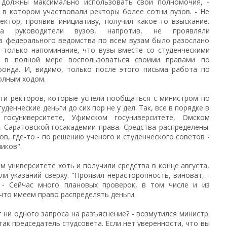
 должны максимально использовать свои полномочия, -
 в котором участвовали ректоры более сотни вузов. - Не
ектор, проявив инициативу, получил какое-то взыскание.
да руководители вузов, напротив, не проявляли
из федерального ведомства по всем вузам было разослано
, только напоминание, что вузы вместе со студенческими
ы в полной мере воспользоваться своими правами по
фонда. И, видимо, только после этого письма работа по
олным ходом.
яти ректоров, которые успели пообщаться с министром по
уденческие деньги до сих пор не у дел. Так, все в порядке в
 госуниверситете, Уфимском госуниверситете, Омском
 Саратовской госакадемии права. Средства распределены:
ов, где-то - по решению ученого и студенческого советов -
иков".
м университете хоть и получили средства в конце августа,
ли указаний сверху. "Проявил нерасторопность, виноват, -
 - Сейчас много плановых проверок, в том числе и из
что имеем право распределять деньги.
т ни одного запроса на разъяснение? - возмутился министр.
 так председатель студсовета. Если нет уверенности, что вы