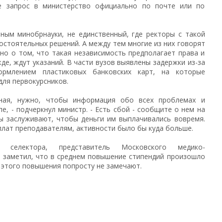
те запрос в министерство официально по почте или по
нным минобрнауки, не единственный, где ректоры с такой
остоятельных решений. А между тем многие из них говорят
но о том, что такая независимость предполагает права и
де, ждут указаний. В части вузов выявлены задержки из-за
ормлением пластиковых банковских карт, на которые
для первокурсников.
ьная, нужно, чтобы информация обо всех проблемах и
е, - подчеркнул министр. - Есть сбой - сообщите о нем на
ты заслуживают, чтобы деньги им выплачивались вовремя.
рплат преподавателям, активности было бы куда больше.
селектора, представитель Московского медико-
, заметил, что в среднем повышение стипендий произошло
ы этого повышения попросту не замечают.