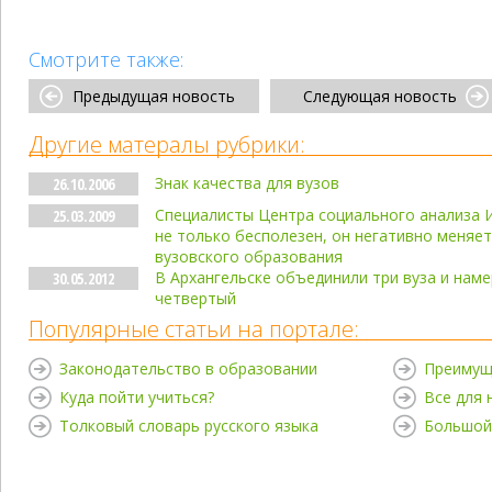
Смотрите также:
Предыдущая новость
Следующая новость
Другие матералы рубрики:
Знак качества для вузов
26.10.2006
Специалисты Центра социального анализа 
25.03.2009
не только бесполезен, он негативно меняе
вузовского образования
В Архангельске объединили три вуза и нам
30.05.2012
четвертый
Популярные статьи на портале:
Законодательство в образовании
Преимущ
Куда пойти учиться?
Все для
Толковый словарь русского языка
Большой