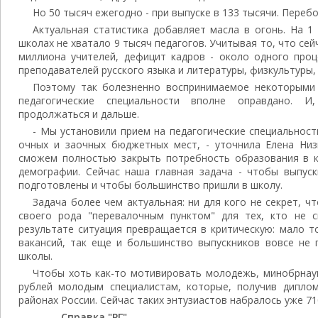
Но 50 тысяч ежегодно - при выпуске в 133 тысячи. Переб
Актуальная статистика добавляет масла в огонь. На 1 
школах не хватало 9 тысяч педагогов. Учитывая то, что се
миллиона учителей, дефицит кадров - около одного проц
преподавателей русского языка и литературы, физкультуры, 
Поэтому так болезненно воспринимаемое некоторыми
педагогические специальности вполне оправдано. 
продолжаться и дальше.
- Мы установили прием на педагогические специальност
очных и заочных бюджетных мест, - уточнила Елена Низи
сможем полностью закрыть потребность образования в 
демографии. Сейчас наша главная задача - чтобы выпуск
подготовлены и чтобы большинство пришли в школу.
Задача более чем актуальная: ни для кого не секрет, ч
своего рода "перевалочным пунктом" для тех, кто не с
результате ситуация превращается в критическую: мало т
вакансий, так еще и большинство выпускников вовсе не 
школы.
Чтобы хоть как-то мотивировать молодежь, минобрнау
рублей молодым специалистам, которые, получив дипло
районах России. Сейчас таких энтузиастов набралось уже 71
Справка "РГ"