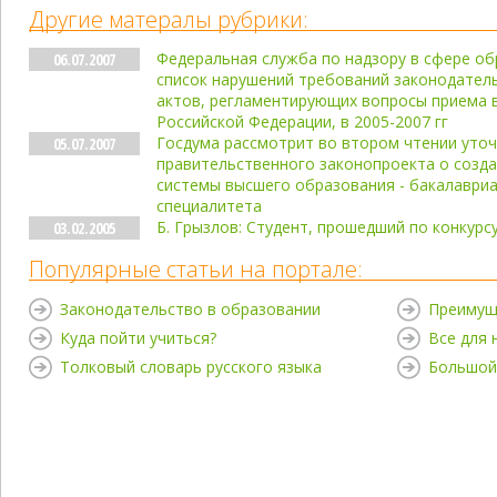
Другие матералы рубрики:
Федеральная служба по надзору в сфере об
06.07.2007
список нарушений требований законодател
актов, регламентирующих вопросы приема 
Российской Федерации, в 2005-2007 гг
Госдума рассмотрит во втором чтении уто
05.07.2007
правительственного законопроекта о созда
системы высшего образования - бакалавриа
специалитета
Б. Грызлов: Студент, прошедший по конкурсу
03.02.2005
Популярные статьи на портале:
Законодательство в образовании
Преимущ
Куда пойти учиться?
Все для
Толковый словарь русского языка
Большой