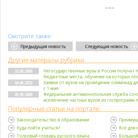
Смотрите также:
Предыдущая новость
Следующая новость
Другие матералы рубрики:
Негосударственные вузы в России получат 
23.03.2009
бюджетные места, обучение на которых оп
Заявки от вузов на проведение олимпиад д
04.05.2010
с 1 мая
Федеральная антимонопольная служба соч
05.05.2009
исключение частных вузов из госпрограмм
Популярные статьи на портале:
Законодательство в образовании
Преимущ
Куда пойти учиться?
Все для
Толковый словарь русского языка
Большой