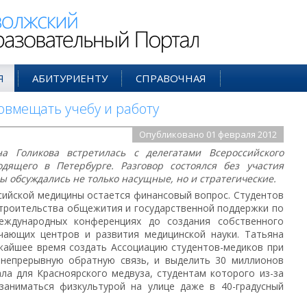
ий Образовательный Портал
Я
АБИТУРИЕНТУ
СПРАВОЧНАЯ
овмещать учебу и работу
Опубликовано 01 февраля 2012
а Голикова встретилась с делегатами Всероссийского
одящего в Петербурге. Разговор состоялся без участия
ы обсуждались не только насущные, но и стратегические.
ийской медицины остается финансовый вопрос. Студентов
строительства общежития и государственной поддержки по
еждународных конференциях до создания собственного
чающих центров и развития медицинской науки. Татьяна
жайшее время создать Ассоциацию студентов-медиков при
 непрерывную обратную связь, и выделить 30 миллионов
ла для Красноярского медвуза, студентам которого из-за
заниматься физкультурой на улице даже в 40-градусный