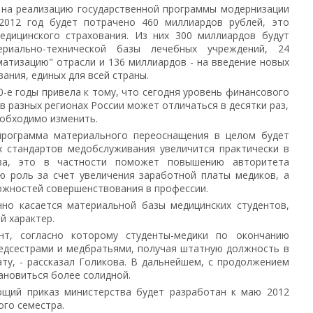
 на реализацию государственной программы модернизации
2012 год будет потрачено 460 миллиардов рублей, это
едицинского страхования. Из них 300 миллиардов будут
риально-технической базы лечебных учреждений, 24
атизацию" отрасли и 136 миллиардов - на введение новых
ания, единых для всей страны.
0-е годы привела к тому, что сегодня уровень финансового
в разных регионах России может отличаться в десятки раз,
необходимо изменить.
 программа материального переоснащения в целом будет
х стандартов медобслуживания увеличится практически в
ова, это в частности поможет повышению авторитета
ю роль за счет увеличения заработной платы медиков, а
ожностей совершенствования в профессии.
но касается материальной базы медицинских студентов,
й характер.
нт, согласно которому студенты-медики по окончанию
медсестрами и медбратьями, получая штатную должность в
ту, - рассказал Голикова. В дальнейшем, с продолжением
ановиться более солидной.
ющий приказ министерства будет разработан к маю 2012
ого семестра.