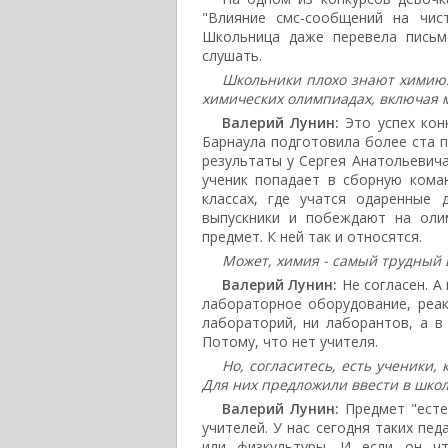
"Влияние смс-сообщений на чист
Школьница даже перевела письм
слушать.
Школьники плохо знают химию. Э
химических олимпиадах, включая 
Валерий Лунин:
Это успех кон
Барнаула подготовила более ста п
результаты у Сергея Анатольевича
ученик попадает в сборную коман
классах, где учатся одаренные 
выпускники и побеждают на оли
предмет. К ней так и относятся.
Может, химия - самый трудный
Валерий Лунин:
Не согласен. А
лабораторное оборудование, реак
лабораторий, ни лаборантов, а в
Потому, что нет учителя.
Но, согласитесь, есть ученики,
Для них предложили ввести в школ
Валерий Лунин:
Предмет "есте
учителей. У нас сегодня таких пед
или физкультуры. И если он чт