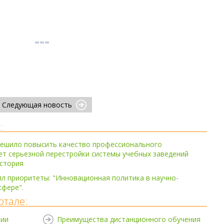
Следующая новость
:
ешило повысить качество профессионального
ет серьезной перестройки системы учебных заведений
история
л приоритеты: "Инновационная политика в научно-
сфере".
ртале:
нии
Преимущества дистанционного обучения