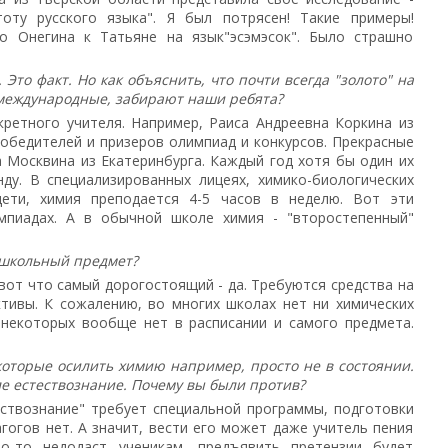
оту русского языка". Я был потрясен! Такие примеры!
о Онегина к Татьяне на язык"эсэмэсок". Было страшно
то факт. Но как объяснить, что почти всегда "золото" на
международные, забирают наши ребята?
кретного учителя. Например, Раиса Андреевна Коркина из
обедителей и призеров олимпиад и конкурсов. Прекрасные
 Москвина из Екатеринбурга. Каждый год хотя бы один их
ду. В специализированных лицеях, химико-биологических
дети, химия преподается 4-5 часов в неделю. Вот эти
мпиадах. А в обычной школе химия - "второстепенный"
 школьный предмет?
 вот что самый дорогостоящий - да. Требуются средства на
тивы. К сожалению, во многих школах нет ни химических
 некоторых вообще нет в расписании и самого предмета.
 которые осилить химию например, просто не в состоянии.
е естествознание. Почему вы были против?
ствознание" требует специальной программы, подготовки
агогов нет. А значит, вести его может даже учитель пения
о-то недодаст ученикам, предъявить претензии будет