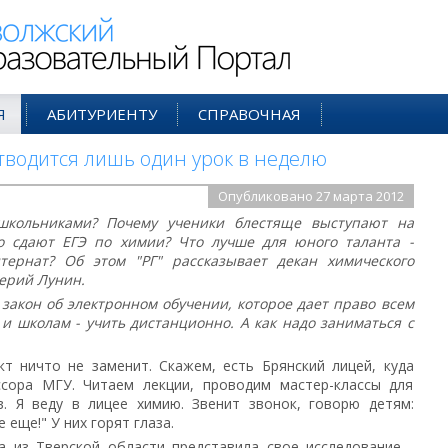
ий Образовательный Портал
Я
АБИТУРИЕНТУ
СПРАВОЧНАЯ
водится лишь один урок в неделю
Опубликовано 27 марта 2012
школьниками? Почему ученики блестяще выступают на
о сдают ЕГЭ по химии? Что лучше для юного таланта -
тернат? Об этом "РГ" рассказывает декан химического
ерий Лунин.
закон об электронном обучении, которое дает право всем
и школам - учить дистанционно. А как надо заниматься с
кт ничто не заменит. Скажем, есть Брянский лицей, куда
сора МГУ. Читаем лекции, проводим мастер-классы для
в. Я веду в лицее химию. Звенит звонок, говорю детям:
 еще!" У них горят глаза.
а из Тверской области представила свое исследование -