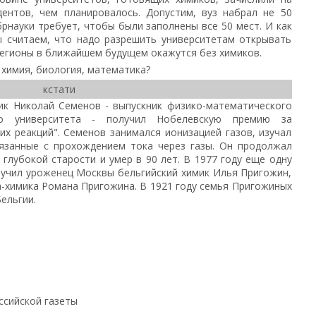
дентов, чем планировалось. Допустим, вуз набрал не 50
брнауки требует, чтобы были заполнены все 50 мест. И как
ы считаем, что надо разрешить университетам открывать
регионы в ближайшем будущем окажутся без химиков.
 химия, биология, математика?
кстати
ик Николай Семенов - выпускник физико-математического
ого университета - получил Нобелевскую премию за
их реакций". Семенов занимался ионизацией газов, изучал
вязанные с прохождением тока через газы. Он продолжал
 глубокой старости и умер в 90 лет. В 1977 году еще одну
учил уроженец Москвы бельгийский химик Илья Пригожин,
-химика Романа Пригожина. В 1921 году семья Пригожиных
ельгии.
ссийской газеты