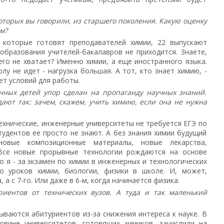
оторых вы говорили, из старшего поколения. Какую оценку
м?
 которые готовят преподавателей химии, 22 выпускают
образования учителей-бакалавров не приходится. Знаете,
его не хватает? Именно химии, а еще иностранного языка.
лу не идет - нагрузка большая. А тот, кто знает химию, -
ет условий для работы.
нных детей упор сделан на пропаганду научных знаний.
ают так: зачем, скажем, учить химию, если она не нужна
технические, инженерные университеты не требуется ЕГЭ по
тудентов ее просто не знают. А без знания химии будущий
овые композиционные материалы, новые лекарства,
 Все новые прорывные технологии рождаются на основе
о я - за экзамен по химии в инженерных и технологических
во уроков химии, биологии, физики в школе. И, может,
 а с 7-го. Или даже в 6-м, когда начинается физика.
риентов от технических вузов. А туда и так маленький
ваются абитуриентов из-за снижения интереса к науке. В
овине университетов, готовящих химиков, зачислили на