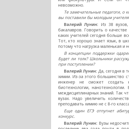
невозможно.
Те замечательные педагоги, о к
вы поставили бы молодым учителя
Валерий Лунин:
Из 38 вузов,
бакалавров. Говорить о качестве 
каких учителей сегодня больше вс
Тот, кто хорошо знает язык, в шко
потому что нагрузка маленькая и н
В концепции поддержки одаре
Будет ли толк? Школьники рассужд
при поступлении?
Валерий Лунин:
Да, сегодня в 
химии. Из-за этого большинство с
инженер не сможет создать н
биотехнологии, нанотехнологии.
междисциплинарных знаний. Так чт
вузах. Надо увеличить количест
преподавать химию не с 8-го класса,
Еще один ЕГЭ отпугнет абиту
конкурс.
Валерий Лунин:
Вузы недосчиты
последние два года почти в пол