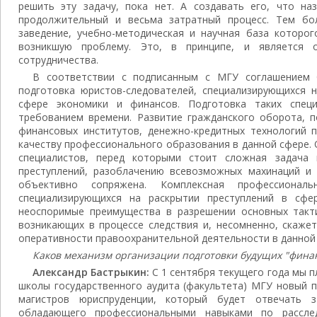
решить эту задачу, пока нет. А создавать его, что наз
продолжительный и весьма затратный процесс. Тем бо
заведение, учебно-методическая и научная база которо
возникшую проблему. Это, в принципе, и является 
сотрудничества.
В соответствии с подписанным с МГУ соглашением 
подготовка юристов-следователей, специализирующихся н
сфере экономики и финансов. Подготовка таких спец
требованием времени. Развитие гражданского оборота, п
финансовых институтов, денежно-кредитных технологий 
качеству профессионального образования в данной сфере.
специалистов, перед которыми стоит сложная задача
преступлений, разоблачению всевозможных махинаций и
объективно сопряжена. Комплексная профессиональ
специализирующихся на раскрытии преступлений в сфе
неоспоримые преимущества в разрешении основных такти
возникающих в процессе следствия и, несомненно, скаже
оперативности правоохранительной деятельности в данной
Каков механизм организации подготовки будущих "фина
Александр Бастрыкин:
С 1 сентября текущего года мы 
школы государственного аудита (факультета) МГУ новый 
магистров юриспруденции, который будет отвечать з
обладающего профессиональными навыками по рассле