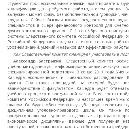
студентам профессиональные навыки, адаптировать к буд
квалификацию до требуемого работодателем уровня. В
выпускник может сразу, без дополнительной "доводки", н
трудиться. Сейчас Высшая школа государственного ауди
специалистов в сфере финансового контроля для Счетно
других контрольных органов. С 1 сентября она приступи
системы Следственного комитета Российской Федерации. У
Российской Федерации получит в итоге готовых работ
уровнем знаний, умений и навыков для эффективной работы
Как Следственный комитет планирует участвовать в подг
Александр Бастрыкин:
Следственный комитет окаж
учебно-методическую, информационно-аналитическую по
специализированной подготовки. В конце 2011 года Учен
Кафедра экономических и финансовых расследований 
аудита. Она станет площадкой, на которой будет по
взаимодействие с факультетом. Кафедра будет отвечат
учебного процесса в профильной части. В ее состав вой
комитета Российской Федерации. В настоящее время мы 
планом. Он будет обеспечивать углубленную теоретическ
дисциплинам уголовно-правового цикла. Он также п
профессиональном уровне отдельные гражданско-пр
экономические дисциплины, важные для получения на
преступлений, незаконного захвата собственности (рейдер