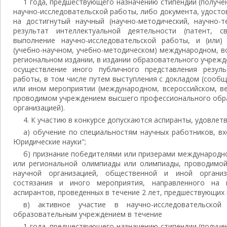
1 года, предшествующего назначению стипендии (получен
научно-исследовательской работы, либо документа, удост
на достигнутый научный (научно-методический, научно-т
результат интеллектуальной деятельности (патент, с
выполнение научно-исследовательской работы, и (или)
(учебно-научном, учебно-методическом) международном, в
региональном издании, в издании образовательного учрежде
осуществление иного публичного представления резуль
работы, в том числе путем выступления с докладом (сооб
или ином мероприятии (международном, всероссийском, в
проводимом учреждением высшего профессионального обра
организацией).
4. К участию в конкурсе допускаются аспиранты, удовл
а) обучение по специальностям научных работников, вх
Юридические науки";
б) признание победителями или призерами международно
или региональной олимпиады или олимпиады, проводимо
научной организацией, общественной и иной организа
состязания и иного мероприятия, направленного на 
аспирантов, проведенных в течение 2 лет, предшествующих
в) активное участие в научно-исследовательской 
образовательным учреждением в течение
1 года, предшествующего назначению стипендии (получен