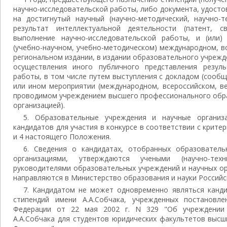
научно-исследовательской работы, либо документа, удост
на достигнутый научный (научно-методический, научно-т
результат интеллектуальной деятельности (патент, с
выполнение научно-исследовательской работы, и (или)
(учебно-научном, учебно-методическом) международном, в
региональном издании, в издании образовательного учрежде
осуществления иного публичного представления резуль
работы, в том числе путем выступления с докладом (сооб
или ином мероприятии (международном, всероссийском, в
проводимом учреждением высшего профессионального обра
организацией).
5. Образовательные учреждения и научные организ
кандидатов для участия в конкурсе в соответствии с крите
и 4 настоящего Положения.
6. Сведения о кандидатах, отобранных образовател
организациями, утверждаются учеными (научно-тех
руководителями образовательных учреждений и научных ор
направляются в Министерство образования и науки Российс
7. Кандидатом не может одновременно являться канди
стипендий имени А.А.Собчака, учрежденных постановле
Федерации от 22 мая 2002 г. N 329 "Об учреждении 
А.А.Собчака для студентов юридических факультетов высш