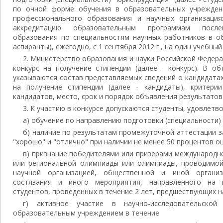
по очной форме обучения в образовательных учрежден
профессионального образования и научных организаци
аккредитацию образовательным программам послев
образования по специальностям научных работников в об
аспиранты), ежегодно, с 1 сентября 2012 г., на один учебный 
2. Министерство образования и науки Российской Федер
конкурс на получение стипендии (далее - конкурс). В о
указываются состав представляемых сведений о кандидатах
на получение стипендии (далее - кандидаты), критери
кандидатов, место, срок и порядок объявления результатов
3. К участию в конкурсе допускаются студенты, удовлет
а) обучение по направлению подготовки (специальности)
б) наличие по результатам промежуточной аттестации з
"хорошо" и "отлично" при наличии не менее 50 процентов оц
в) признание победителями или призерами международно
или региональной олимпиады или олимпиады, проводимо
научной организацией, общественной и иной организа
состязания и иного мероприятия, направленного на 
студентов, проведенных в течение 2 лет, предшествующих н
г) активное участие в научно-исследовательской 
образовательным учреждением в течение