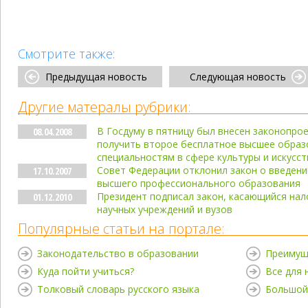
Смотрите также:
Предыдущая новость
Следующая новость
Другие матералы рубрики:
В Госдуму в пятницу был внесен законопро
08.04.2008
получить второе бесплатное высшее образ
специальностям в сфере культуры и искусст
Совет Федерации отклонил закон о введени
17.10.2007
высшего профессионального образования
Президент подписал закон, касающийся н
01.12.2010
научных учреждений и вузов
Популярные статьи на портале:
Законодательство в образовании
Преимущ
Куда пойти учиться?
Все для
Толковый словарь русского языка
Большой