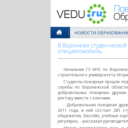
Поволжск
НОВОСТИ ОБРАЗОВАНИ
В Воронеже студенческой
спецавтомобиль
Начальник ГУ МЧС по Воронежс
строительного университета Игор
Студенты-пожарные прошли под
службы по Воронежской области
добровольных пожарных дружин.
ректору вместе с ключами.
- Добровольная пожарная друж
2011 года, в ней состоит 285 с
общежития, бассейн, учебные корп
регулярно, - рассказал руководите
Между руководством вуза и с