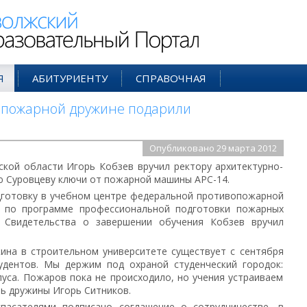
ий Образовательный Портал
Я
АБИТУРИЕНТУ
СПРАВОЧНАЯ
 пожарной дружине подарили
Опубликовано 29 марта 2012
кой области Игорь Кобзев вручил ректору архитектурно-
ю Суровцеву ключи от пожарной машины АРС-14.
готовку в учебном центре федеральной противопожарной
 по программе профессиональной подготовки пожарных
 Свидетельства о завершении обучения Кобзев вручил
ина в строительном университете существует с сентября
тудентов. Мы держим под охраной студенческий городок:
уса. Пожаров пока не происходило, но учения устраиваем
ль дружины Игорь Ситников.
пасателями подписано соглашение о сотрудничестве, в