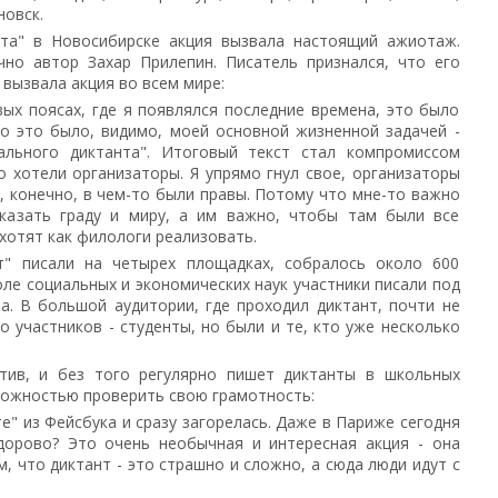
новск.
нта" в Новосибирске акция вызвала настоящий ажиотаж.
чно автор Захар Прилепин. Писатель признался, что его
вызвала акция во всем мире:
вых поясах, где я появлялся последние времена, это было
то это было, видимо, моей основной жизненной задачей -
ального диктанта". Итоговый текст стал компромиссом
то хотели организаторы. Я упрямо гнул свое, организаторы
и, конечно, в чем-то были правы. Потому что мне-то важно
сказать граду и миру, а им важно, чтобы там были все
хотят как филологи реализовать.
т" писали на четырех площадках, собралось около 600
ле социальных и экономических наук участники писали под
а. В большой аудитории, где проходил диктант, почти не
 участников - студенты, но были и те, кто уже несколько
отив, и без того регулярно пишет диктанты в школьных
зможностью проверить свою грамотность:
те" из Фейсбука и сразу загорелась. Даже в Париже сегодня
здорово? Это очень необычная и интересная акция - она
, что диктант - это страшно и сложно, а сюда люди идут с