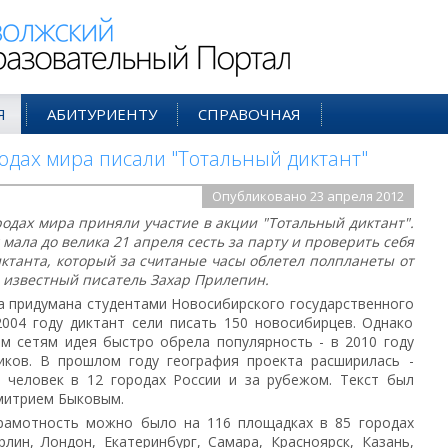
ий Образовательный Портал
Я
АБИТУРИЕНТУ
СПРАВОЧНАЯ
родах мира писали "Тотальный диктант"
Опубликовано 23 апреля 2012
родах мира приняли участие в акции "Тотальный диктант".
мала до велика 21 апреля сесть за парту и проверить себя
диктанта, который за считаные часы облетел полпланеты от
л известный писатель Захар Прилепин.
а придумана студентами Новосибирского государственного
2004 году диктант сели писать 150 новосибирцев. Однако
м сетям идея быстро обрела популярность - в 2010 году
ников. В прошлом году география проекта расширилась -
ч человек в 12 городах России и за рубежом. Текст был
митрием Быковым.
грамотность можно было на 116 площадках в 85 городах
лин, Лондон, Екатеринбург, Самара, Красноярск, Казань,