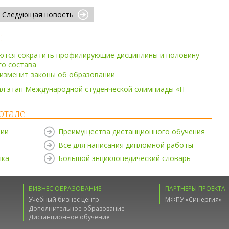
Следующая новость
:
аются сократить профилирующие дисциплины и половину
го состава
 изменит законы об образовании
л этап Международной студенческой олимпиады «IT-
ртале:
нии
Преимущества дистанционного обучения
Все для написания дипломной работы
ыка
Большой энциклопедический словарь
БИЗНЕС ОБРАЗОВАНИЕ
ПАРТНЕРЫ ПРОЕКТА
Учебный бизнес центр
МФПУ «Синергия»
Дополнительное образование
Дистанционное обучение