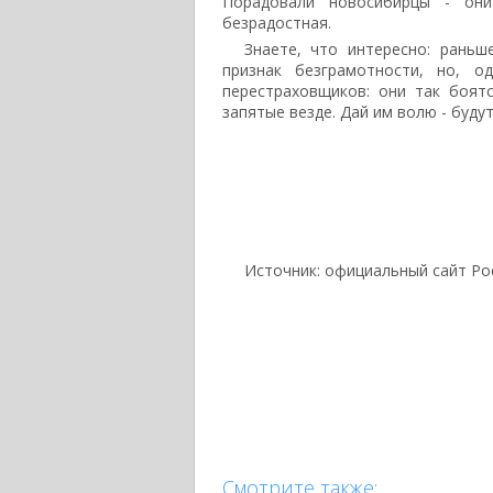
Порадовали новосибирцы - они
безрадостная.
Знаете, что интересно: раньш
признак безграмотности, но, о
перестраховщиков: они так боят
запятые везде. Дай им волю - буду
Источник: официальный сайт Ро
Смотрите также: