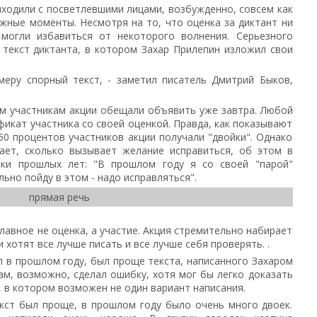
ыходили с посветлевшими лицами, возбужденно, совсем как
жные моменты. Несмотря на то, что оценка за диктант ни
 могли избавиться от некоторого волнения. Серьезного
 текст диктанта, в котором Захар Прилепин изложил свои
меру спорный текст, - заметил писатель Дмитрий Быков,
м участникам акции обещали объявить уже завтра. Любой
кат участника со своей оценкой. Правда, как показывают
0 процентов участников акции получали "двойки". Однако
вает, сколько вызывает желание исправиться, об этом в
ики прошлых лет: "В прошлом году я со своей "парой"
ьно пойду в этом - надо исправляться".
прямая речь
главное не оценка, а участие. Акция стремительно набирает
 хотят все лучше писать и все лучше себя проверять. .
л в прошлом году, был проще текста, написанного Захаром
ам, возможно, сделал ошибку, хотя мог бы легко доказать
, в котором возможен не один вариант написания.
кст был проще, в прошлом году было очень много двоек.