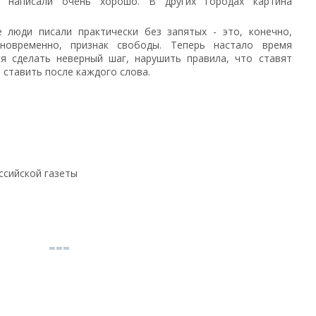
 написали очень хорошо. В других городах картина
е люди писали практически без запятых - это, конечно,
дновременно, признак свободы. Теперь настало время
ся сделать неверный шаг, нарушить правила, что ставят
т ставить после каждого слова.
ссийской газеты