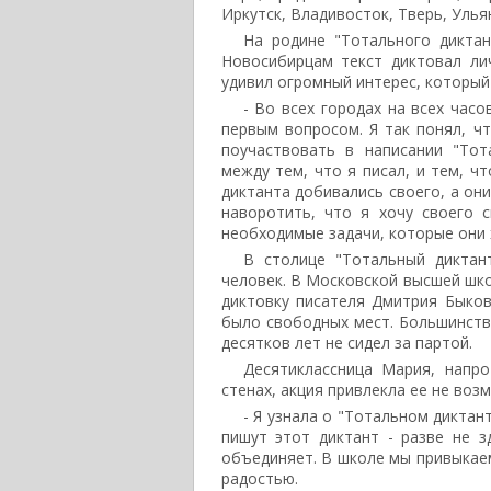
Иркутск, Владивосток, Тверь, Улья
На родине "Тотального дикта
Новосибирцам текст диктовал ли
удивил огромный интерес, который 
- Во всех городах на всех часо
первым вопросом. Я так понял, ч
поучаствовать в написании "Тот
между тем, что я писал, и тем, ч
диктанта добивались своего, а он
наворотить, что я хочу своего 
необходимые задачи, которые они 
В столице "Тотальный диктан
человек. В Московской высшей шко
диктовку писателя Дмитрия Быков
было свободных мест. Большинство
десятков лет не сидел за партой.
Десятиклассница Мария, напр
стенах, акция привлекла ее не во
- Я узнала о "Тотальном диктан
пишут этот диктант - разве не 
объединяет. В школе мы привыкаем
радостью.