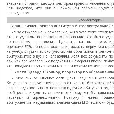
внесены поправки, дающие ректорам право отчисления сту
Есть надежда, что они в ближайшем времени будут о
президентом.
комментарий
Иван Близнец, ректор института Интеллектуальной с
- Я за отчисление. К сожалению, мы в вузе тоже столкнул
стал студентом на незаконных основаниях. Это был студе
по целевому направлению. Целевики, как вы знаете, и
оценками ЕГЭ, но после окончания должны вернуться к ра
на учебу. Студент плохо учился, мы обратились в регион.
абитуриентов в вуз не направляли. Хотя все документы п
так, как требовалось - с подписями, номерами писем, печа
кто попадает в вузы такими мошенническими путями, не мес
Тимоти Эдвард О’Коннор, проректор по образованию
- Мое личное мнение: если факт нарушения установл
безусловно, следует немедленно отчислять без каких-либ
несправедливость по отношению к другим абитуриентам, ч
в обществе и должны стремиться к тому, чтобы наши вз
честными и справедливыми. Поэтому я лично подде
абитуриентов, нарушивших правила сдачи ЕГЭ, если они буд