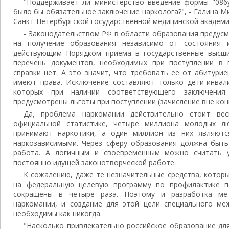
"Поддерживает ли министерство введение формы "086у
было бы обязательное заключение нарколога?", - Галина 
Санкт-Петербургской государственной медицинской академи
- Законодательством РФ в области образования предусм
на получение образования независимо от состояния 
действующим Порядком приема в государственные высши
перечень документов, необходимых при поступлении в 
справки нет. А это значит, что требовать ее от абитури
имеют права. Исключение составляют только дети-инвали
которых при наличии соответствующего заключения 
предусмотрены льготы при поступлении (зачисление вне конк
Да, проблема наркомании действительно стоит ве
официальной статистике, четыре миллиона молодых л
принимают наркотики, а один миллион из них являются
наркозависимыми. Через сферу образования должна быть
работа. А логичным и своевременным можно считать у
постоянно идущей законотворческой работе.
К сожалению, даже те незначительные средства, котор
на федеральную целевую программу по профилактике по
сокращены в четыре раза. Поэтому и разработка мет
наркомании, и создание для этой цели специального ме
необходимы как никогда.
"Насколько привлекательно российское образование дл