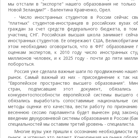
мы отстали в "экспорте" нашего образования не только 
Новой Зеландии?" - Валентина Кравченко, Орел.
- Число иностранных студентов в России сейчас с
"платных" студентов-иностранцев в российских вузах 
граждан за счет средств федерального бюджета, в том
участниц СНГ. Российская высшая школа занимает сейч
иностранных студентов. Ее опережают США, Великобритани
этом необходимо оговориться, что в ФРГ образование 
оценкам экспертов, к 2010 году число иностранных ст
миллионов человек, и к 2025 году - почти до пяти милли
побороться.
Россия уже сделала важные шаги по продвижению наше
рынок. Самый важный из них - присоединение к так на
"Европейское пространство высшего образования". Мин
стран, подписавшие этот документ, обязались с
конкурентоспособности европейской системы высшего 
обязались выработать сопоставимые национальные си
методы оценки его качества, вести работу по признанию
весеннюю сессию парламента будет вынесен ряд законо
введении двухуровневой системы образования в России (бак
специальностей мы оставим третий уровень - специалиста.
Многие вузы уже пришли к осознанию необходимости пр
рынок, и успешно это делают. Конкуренция на рынке образо