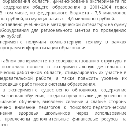
я образования области, финансирование эксперимента по
и содержания общего образования в 2001-2004 годах
 В том числе, из федерального бюджета - 7,5 миллионов
нов рублей, из муниципальных - 4,6 миллионов рублей.
 поставлено учебников и методической литературы на сумму
оборудования для регионального Центра по проведению
яч рублей.
перименте получили компьютерную технику в рамках
 программ информатизации образования.
абном эксперименте по совершенствованию структуры и
 позволило вовлечь в экспериментальную деятельность
ических работников области, стимулировать их участие в
следовательской работе, а также повысить уровень их
ководящих работников системы образования.
 в эксперименте существенно обновилось содержание
ем звеньях обучения, созданы предпосылки для успешного
фильное обучение, выявлены сильные и слабые стороны
ечено внимание педагогов к психолого-педагогическим
нения здоровья школьников через использование
й, привлечены дополнительные финансовые ресурсы на
азы.