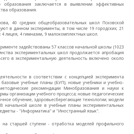
о образования заключается в выявлении эффективных
тва образования.
, 40 средних общеобразовательных школ Псковской
уют в данном эксперименты, в том числе 19 городских; 21
х 4 лицея, 4 гимназии, 9 малокомплектных школ.
именте задействованы 57 классов начальной школы (1023
шинства экспериментальных школ продолжается апробация
Всего в экспериментальную деятельность включено около
ельности в соответствии с концепцией эксперимента
 базовые учебные планы (БУП); новые учебники и учебно-
 методические рекомендации Минобразования и науки к
мы организации учебного процесса; новые педагогические
очное обучение, здоровьесберегающие технологии; модели
 В начальной школе в учебные планы экспериментальных
едметы - "Информатика" и "Иностранный язык".
а старшей ступени - отработка моделей профильного