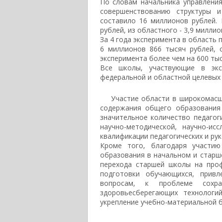
По словам начальника управлени
совершенствованию структуры 
составило 16 миллионов рублей.
рублей, из областного - 3,9 миллио
За 4 года эксперимента в область
6 миллионов 866 тысяч рублей, 
эксперимента более чем на 600 тыс
Все школы, участвующие в экс
федеральной и областной целевых
Участие области в широкомасшт
содержания общего образования
значительное количество педагог
научно-методической, научно-ис
квалификации педагогических и ру
Кроме того, благодаря участию
образования в начальном и старш
перехода старшей школы на про
подготовки обучающихся, привл
вопросам, к проблеме сохра
здоровьесберегающих технологи
укрепление учебно-материальной б