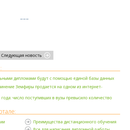
Следующая новость
:
льными дипломами будут с помощью единой базы данных
инение Земфиры продается на одном из интернет-
 года: число поступивших в вузы превысило количество
ртале:
нии
Преимущества дистанционного обучения
Все для написания дипломной работы