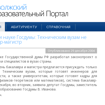
ий Образовательный Портал
Я
АБИТУРИЕНТУ
СПРАВОЧНАЯ
 науке Госдумы: Техническим вузам не
вр-магистр
Опубликовано 29 декабря 2004
ке Государственной думы РФ разработал законопроект о
и специалистов в вузах страны.
ень бакалавра и магистра предлагается присуждать только
. Техническим вузам, которые готовят инженеров для
сти, а также университетам, которые готовят кадры для
физиков-теоретиков или математиков), система бакалавр-
екабря, во вторник, заявила депутат Госдумы, заместитель
 образованию Госдумы В. Иванова.
».