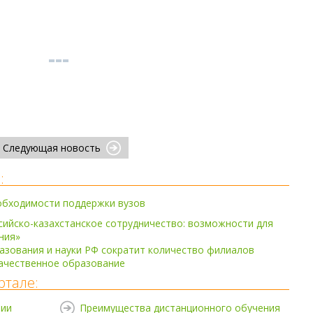
Следующая новость
:
обходимости поддержки вузов
сийско-казахстанское сотрудничество: возможности для
ния»
зования и науки РФ сократит количество филиалов
качественное образование
ртале:
нии
Преимущества дистанционного обучения