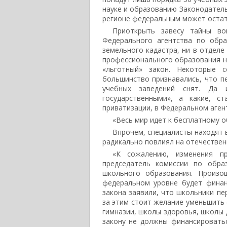
науке и образованию Законодатель
регионе федеральным может остать
Приоткрыть завесу тайны во
Федерального агентства по обр
земельного кадастра, ни в отделе
профессионального образования не
«льготный» закон. Некоторые 
большинство признавались, что п
учебных заведений снят. Да 
государственными», а какие, с
приватизации, в Федеральном агент
«Весь мир идет к бесплатному о
Впрочем, специалисты находят 
радикально повлиял на отечествен
«К сожалению, изменения п
председатель комиссии по обра
школьного образования. Произо
федеральном уровне будет финан
закона заявили, что школьники пе
за этим стоит желание уменьшить 
гимназии, школы здоровья, школы 
закону не должны финансироватьс