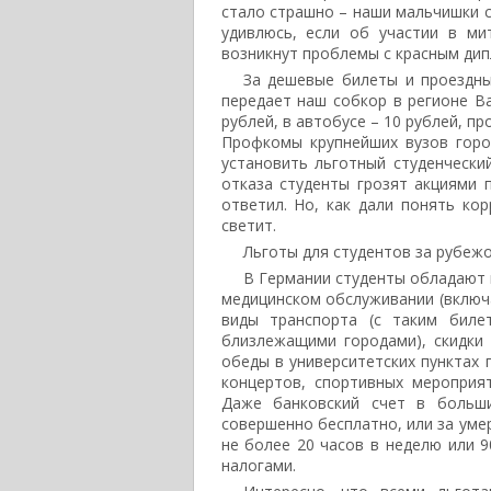
стало страшно – наши мальчишки 
удивлюсь, если об участии в ми
возникнут проблемы с красным ди
За дешевые билеты и проездны
передает наш собкор в регионе В
рублей, в автобусе – 10 рублей, п
Профкомы крупнейших вузов горо
установить льготный студенчески
отказа студенты грозят акциями
ответил. Но, как дали понять ко
светит.
Льготы для студентов за рубежо
В Германии студенты обладают 
медицинском обслуживании (включа
виды транспорта (с таким бил
близлежащими городами), скидки
обеды в университетских пунктах 
концертов, спортивных мероприя
Даже банковский счет в больши
совершенно бесплатно, или за уме
не более 20 часов в неделю или 9
налогами.