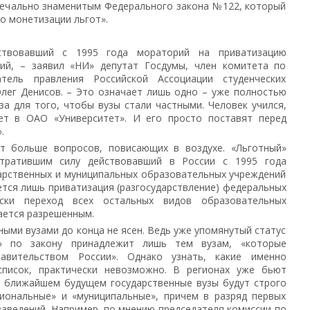
 печально знаменитым Федерального закона №122, который
о монетизации льгот».
ствовавший с 1995 года мораторий на приватизацию
ний, – заявил «НИ» депутат Госдумы, член комитета по
тель правления Российской Ассоциации студенческих
лег Денисов. – Это означает лишь одно – уже полностью
а для того, чтобы вузы стали частными. Человек учился,
дет в ОАО «Университет». И его просто поставят перед
.
ет больше вопросов, повисающих в воздухе. «Льготный»
утратившим силу действовавший в России с 1995 года
арственных и муниципальных образовательных учреждений
ется лишь приватизация (разгосударствление) федеральных
ески переход всех остальных видов образовательных
ается разрешенным.
ными вузами до конца не ясен. Ведь уже упомянутый статус
о» по закону принадлежит лишь тем вузам, «которые
авительством России». Однако узнать, какие именно
список, практически невозможно. В регионах уже бьют
 в ближайшем будущем государственные вузы будут строго
гиональные» и «муниципальные», причем в разряд первых
заведений. Например, по мнению председателя комиссии по