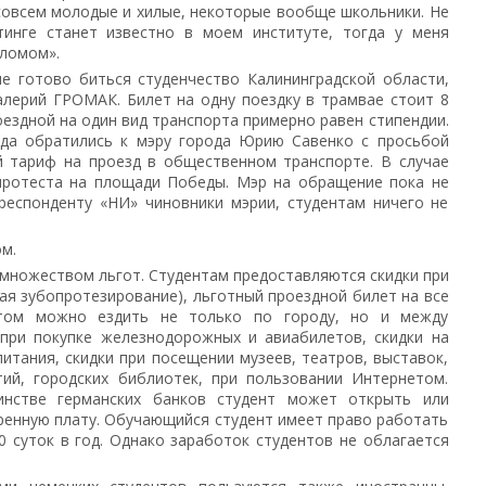
совсем молодые и хилые, некоторые вообще школьники. Не
тинге станет известно в моем институте, тогда у меня
пломом».
е готово биться студенчество Калининградской области,
алерий ГРОМАК. Билет на одну поездку в трамвае стоит 8
роездной на один вид транспорта примерно равен стипендии.
да обратились к мэру города Юрию Савенко с просьбой
й тариф на проезд в общественном транспорте. В случае
 протеста на площади Победы. Мэр на обращение пока не
рреспонденту «НИ» чиновники мэрии, студентам ничего не
м.
множеством льгот. Студентам предоставляются скидки при
я зубопротезирование), льготный проездной билет на все
етом можно ездить не только по городу, но и между
 при покупке железнодорожных и авиабилетов, скидки на
питания, скидки при посещении музеев, театров, выставок,
тий, городских библиотек, при пользовании Интернетом.
нстве германских банков студент может открыть или
ренную плату. Обучающийся студент имеет право работать
0 суток в год. Однако заработок студентов не облагается