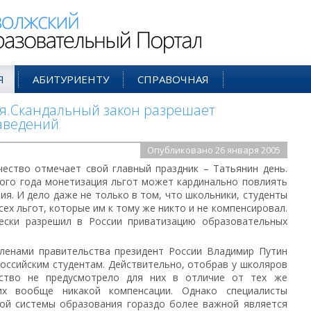
ий Образовательный Портал
Я
АБИТУРИЕНТУ
СПРАВОЧНАЯ
я.Скандальный закон разрешает
аведений
Опубликовано 26 января 2005
чество отмечает свой главный праздник – Татьянин день.
вого года монетизация льгот может кардинально повлиять
ия. И дело даже не только в том, что школьники, студенты
ех льгот, которые им к тому же никто и не компенсировал.
ески разрешил в России приватизацию образовательных
ленами правительства президент России Владимир Путин
оссийским студентам. Действительно, отобрав у школяров
арство не предусмотрело для них в отличие от тех же
их вообще никакой компенсации. Однако специалисты
ной системы образования гораздо более важной является