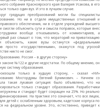
ного собрания Красноярского края Валерия Усакова, в его
ся только один вуз. И это в лучшем случае.
круг грядущих преобразований могли бы специалисты
азованию. Но ни в отделе имущественных отношений и
 правового обеспечения, ни в отделе учреждений высшего
 смогли объяснить сути и смысла поправок, которые внес
сотрудники вообще отказывались от комментариев, а
ервый раз слышат о том, что мораторий на приватизацию
и объяснить, какие вузы останутся «федеральными
тав просто «государственными», окажутся под угрозой
стве никто не смог.
бразованию. Россия – в другую сторону»
в законе №122 и другие недостатки. По общему мнению, он
ную систему образования.
роизошли только в худшую сторону, – сказал «НИ»
зованию Мосгордумы Евгений Бунимович. – Начнем со
шла такая лукавая ситуация: было объявлено, что на
сироваться только стандарт образования. Разработчики
регружены и стандарт будет сокращен на 25%. Но реально
финансирование. На практике это означает, что все лицеи,
для детей с ослабленным здоровьем, кадетские корпуса по
я на федеральном уровне. Это, естественно, приведет к