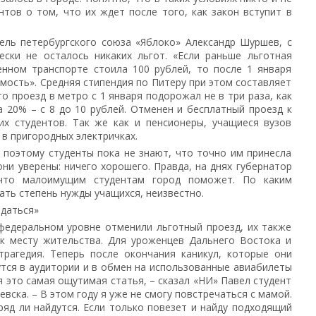
тов о том, что их ждет после того, как закон вступит в
ель петербургского союза «Яблоко» Александр Шуршев, с
ески не осталось никаких льгот. «Если раньше льготная
енном транспорте стоила 100 рублей, то после 1 января
имость». Средняя стипендия по Питеру при этом составляет
то проезд в метро с 1 января подорожал не в три раза, как
а 20% – с 8 до 10 рублей. Отменен и бесплатный проезд к
их студентов. Так же как и пенсионеры, учащиеся вузов
 в пригородных электричках.
 поэтому студенты пока не знают, что точно им принесла
ни уверены: ничего хорошего. Правда, на днях губернатор
 что малоимущим студентам город поможет. По каким
ать степень нужды учащихся, неизвестно.
идаться»
федеральном уровне отменили льготный проезд, их также
 к месту жительства. Для уроженцев Дальнего Востока и
трагедия. Теперь после окончания каникул, которые они
утся в аудитории и в обмен на использованные авиабилеты
я это самая ощутимая статья, – сказал «НИ» Павел студент
ска. – В этом году я уже не смогу повстречаться с мамой.
ряд ли найдутся. Если только повезет и найду подходящий