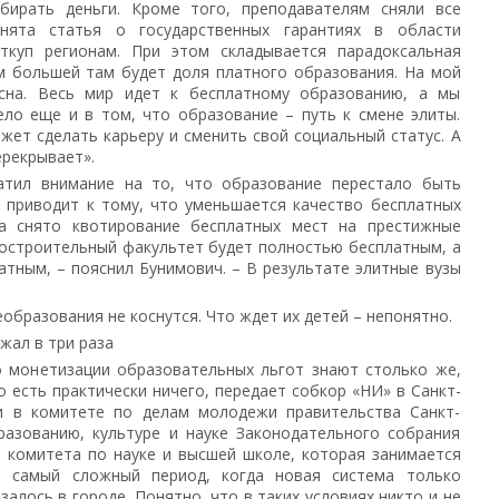
бирать деньги. Кроме того, преподавателям сняли все
нята статья о государственных гарантиях в области
ткуп регионам. При этом складывается парадоксальная
ем большей там будет доля платного образования. На мой
асна. Весь мир идет к бесплатному образованию, а мы
ело еще и в том, что образование – путь к смене элиты.
ожет сделать карьеру и сменить свой социальный статус. А
рекрывает».
атил внимание на то, что образование перестало быть
о приводит к тому, что уменьшается качество бесплатных
да снято квотирование бесплатных мест на престижные
ростроительный факультет будет полностью бесплатным, а
тным, – пояснил Бунимович. – В результате элитные вузы
образования не коснутся. Что ждет их детей – непонятно.
жал в три раза
о монетизации образовательных льгот знают столько же,
о есть практически ничего, передает собкор «НИ» в Санкт-
и в комитете по делам молодежи правительства Санкт-
разованию, культуре и науке Законодательного собрания
я комитета по науке и высшей школе, которая занимается
 в самый сложный период, когда новая система только
алось в городе. Понятно, что в таких условиях никто и не