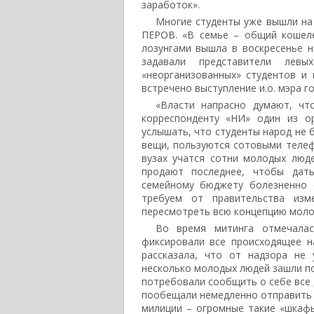
заработок».
Многие студенты уже вышли на 
ПЕРОВ. «В семье – общий кошеле
лозунгами вышла в воскресенье 
задавали представители левы
«неорганизованных» студентов и 
встречено выступление и.о. мэра г
«Власти напрасно думают, чт
корреспонденту «НИ» один из о
услышать, что студенты народ не б
вещи, пользуются сотовыми телеф
вузах учатся сотни молодых люде
продают последнее, чтобы дат
семейному бюджету болезненно 
требуем от правительства изм
пересмотреть всю концепцию моло
Во время митинга отмечалас
фиксировали все происходящее н
рассказала, что от надзора не 
несколько молодых людей зашли по
потребовали сообщить о себе все 
пообещали немедленно отправить в
милиции – огромные такие «шкафы