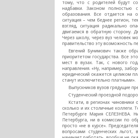
тому, что с родителей будут со
надбавки. Законом полностью с
образования. Все отдается на о
ситуация – чем беднее регион, т
взгляд, ситуация радикально оп
двигаемся в обратную сторону. Д
Через школу, через вуз человек м
правительство эту возможность пе
Евгений Бунимович также обр
приоритетом государства. Все эт
мест в вузах. Так, с нового го
направления. «Ну, например, забо
юридический окажется целиком пла
станут исключительно платными».
Выпускников вузов грядущие пре
Студенческий проездной подоро
Кстати, в регионах чиновники 
сколько и их столичные коллеги. Т
Петербурге Мария СЕЛЕЗНЕВА. Н
Петербурга, ни в комиссии по об
просто «не в курсе». Председател
вопросами студенческих льгот,
начинает работать, вообще не оказ