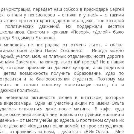
демонстрации, передает наш собкор в Краснодаре Сергей
к, отняли у пенсионеров – отняли и у нас!» – с такими
на акцию протеста краснодарская молодежь, тон которой
х политических движений. Их поддержали десятки
школьников. Свистом и криками «Позор!», «Долой!» было
орода Владимира Евланова.
о молодежь не пострадала от отмены льгот, – сказал
рганизаторов акции Павел Соколенко. – Иногда можно
едный, учатся, мол, на платных отделениях, носят дорогие
онами. Зачем им, например, льготный проезд? Но в наших
й, которые приехали из далеких хуторов, а их родители
ь детям возможность получить образование. Удар по
отразится и на благосостоянии студентов. Поэтому мы
енить не только политику монетизации льгот, но и
дежной политики».
ь небывалая активность людей в штатском, которые
а видеокамеры. Одна из участниц акции по имени Ольга
удалось отвязаться даже после митинга. В кафе, куда
сле окончания акции, к ним подошли сотрудники милиции и
данные – от места учебы до адреса. В противном случае их
 отделение. «Когда мы пошли домой, то трое сотрудников
» – отправились за нами, – делится с «НИ» Ольга. – Мне