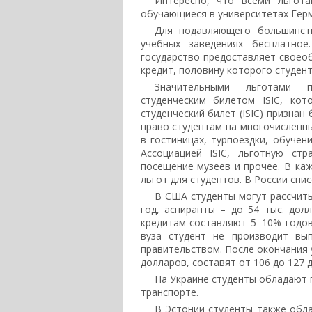
Интересно, что всеми льгота
обучающиеся в университетах Герм
Для подавляющего большинст
учебных заведениях бесплатное
государство предоставляет своео
кредит, половину которого студен
Значительными льготами п
студенческим билетом ISIC, ко
студенческий билет (ISIC) признан
право студентам на многочисленн
в гостиницах, турпоездки, обучен
Ассоциацией ISIC, льготную ст
посещение музеев и прочее. В каж
льгот для студентов. В России спис
В США студенты могут рассчиты
год, аспиранты – до 54 тыс. дол
кредитам составляют 5–10% годов
вуза студент не производит вы
правительством. После окончания 
долларов, составят от 106 до 127
На Украине студенты обладают 
транспорте.
В Эстонии студенты также обла