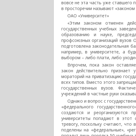
вовсе не эта часть уже ставшего
в просторечии называют «законом 
ОАО «Университет»
«Этим законом отменен дей
государственных учебных заведе
образованию и науке, председа
профсоюзных организаций вузов О
подготовлена законодательная баз
например, в университете, а бу
выбором – либо плати, либо уходи»
Впрочем, пока закон оставля
закон действительно признает 
мораторий на приватизацию госуд
всех типов. Вместо этого запреща
государственных вузов. Фактич
учреждений в частные руки оказыв
Однако и вопрос с государствен
«федерального государственног
создаются и реорганизуются пр
университеты попадают в этот 
тревогу, поскольку считают, что
поделены на «федеральные», «ре
попадут лишь порядка 50 учебных 