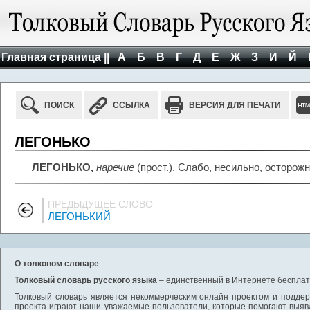
Главная страница ||
А
Б
В
Г
Д
Е
Ж
З
И
Й
ПОИСК
ССЫЛКА
ВЕРСИЯ ДЛЯ ПЕЧАТИ
ЛЕГОНЬКО
ЛЕГОНЬКО,
наречие
(прост.). Слабо, несильно, осторож
ПРЕДЫДУЩЕЕ СЛОВО
ЛЕГОНЬКИЙ
О толковом словаре
Толковый словарь русского языка
– единственный в Интернете бесплатн
Толковый словарь является некоммерческим онлайн проектом и поддерж
проекта играют наши уважаемые пользователи, которые помогают выяв