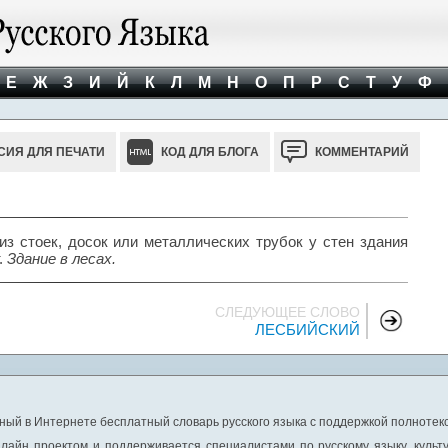
Е
Ж
З
И
Й
К
Л
М
Н
О
П
Р
С
Т
У
Ф
СИЯ ДЛЯ ПЕЧАТИ
КОД ДЛЯ БЛОГА
КОММЕНТАРИЙ
з стоек, досок или металлических трубок у стен здания
.
Здание в лесах.
СЛЕДУЮЩЕЕ СЛОВО
ЛЕСБИЙСКИЙ
ный в Интернете бесплатный словарь русского языка с поддержкой полнотекс
лайн проектом и поддерживается специалистами по русскому языку, культ