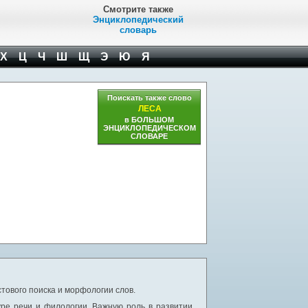
Смотрите также
Энциклопедический
словарь
Х
Ц
Ч
Ш
Щ
Э
Ю
Я
Поискать также слово
ЛЕСА
в БОЛЬШОМ
ЭНЦИКЛОПЕДИЧЕСКОМ
СЛОВАРЕ
тового поиска и морфологии слов.
уре речи и филологии. Важную роль в развитии