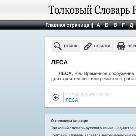
Главная страница ||
А
Б
В
Г
Д
ПОИСК
ССЫЛКА
ВЕР
ЛЕСА
ЛЕСА,
-6в. Временное сооружение и
для строительных или ремонтных работ
ПРЕДЫДУЩЕЕ СЛОВО
ЛЕСА
О толковом словаре
Толковый словарь русского языка
– единствен
Толковый словарь является некоммерческим он