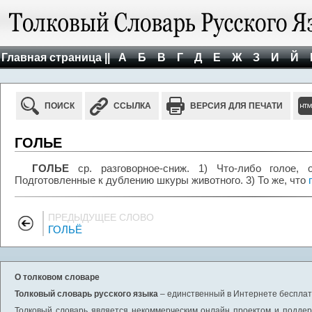
Главная страница ||
А
Б
В
Г
Д
Е
Ж
З
И
Й
ПОИСК
ССЫЛКА
ВЕРСИЯ ДЛЯ ПЕЧАТИ
ГОЛЬЕ
ГОЛЬЕ
ср. разговорное-сниж. 1) Что-либо голое, 
Подготовленные к дублению шкуры животного. 3) То же, что
ПРЕДЫДУЩЕЕ СЛОВО
ГОЛЬЁ
О толковом словаре
Толковый словарь русского языка
– единственный в Интернете бесплатн
Толковый словарь является некоммерческим онлайн проектом и поддерж