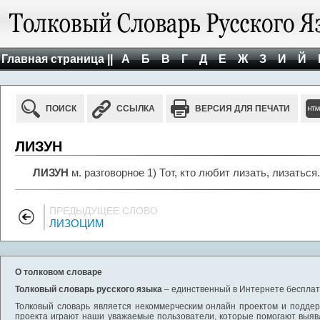
Главная страница ||
А
Б
В
Г
Д
Е
Ж
З
И
Й
ПОИСК
ССЫЛКА
ВЕРСИЯ ДЛЯ ПЕЧАТИ
ЛИЗУН
ЛИЗУН
м. разговорное 1) Тот, кто любит лизать, лизаться
ПРЕДЫДУЩЕЕ СЛОВО
ЛИЗОЦИМ
О толковом словаре
Толковый словарь русского языка
– единственный в Интернете бесплатн
Толковый словарь является некоммерческим онлайн проектом и поддерж
проекта играют наши уважаемые пользователи, которые помогают выяв