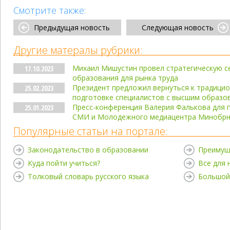
Смотрите также:
Предыдущая новость
Следующая новость
Другие матералы рубрики:
Михаил Мишустин провел стратегическую с
17.10.2023
образования для рынка труда
Президент предложил вернуться к традицио
25.02.2023
подготовке специалистов с высшим образо
Пресс-конференция Валерия Фалькова для 
25.01.2023
СМИ и Молодежного медиацентра Минобрн
Популярные статьи на портале:
Законодательство в образовании
Преимущ
Куда пойти учиться?
Все для
Толковый словарь русского языка
Большой