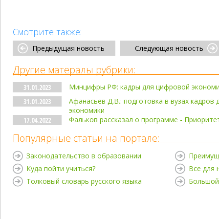
Смотрите также:
Предыдущая новость
Следующая новость
Другие матералы рубрики:
Минцифры РФ: кадры для цифровой эконом
31.01.2023
Афанасьев Д.В.: подготовка в вузах кадров
31.01.2023
экономики
Фальков рассказал о программе - Приорите
17.04.2022
Популярные статьи на портале:
Законодательство в образовании
Преимущ
Куда пойти учиться?
Все для
Толковый словарь русского языка
Большой